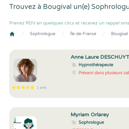
Trouvez à Bougival un(e) Sophrolog
Prenez RDV en quelques clics et recevez un rappel sms
Sophrologue
Île-de-France
Bougival
Crenolibre
Anne Laure DESCHUY
Hypnothérapeute
Présent dans plusieurs cab
1 avis
5
1
5
1
Myriam Orlarey
Sophrologue