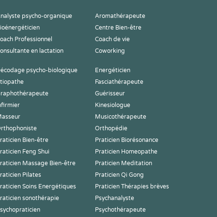
nalyste psycho-organique
Aromathérapeute
ioénergéticien
Centre Bien-être
oach Professionnel
Coach de vie
onsultante en lactation
Coworking
écodage psycho-biologique
Energéticien
tiopathe
Fasciathérapeute
raphothérapeute
Guérisseur
nfirmier
Kinesiologue
asseur
Musicothérapeute
rthophoniste
Orthopédie
raticien Bien-être
Praticien Biorésonance
raticien Feng Shui
Praticien Homeopathe
raticien Massage Bien-être
Praticien Meditation
raticien Pilates
Praticien Qi Gong
raticien Soins Energétiques
Praticien Thérapies brèves
raticien sonothérapie
Psychanalyste
sychopraticien
Psychothérapeute