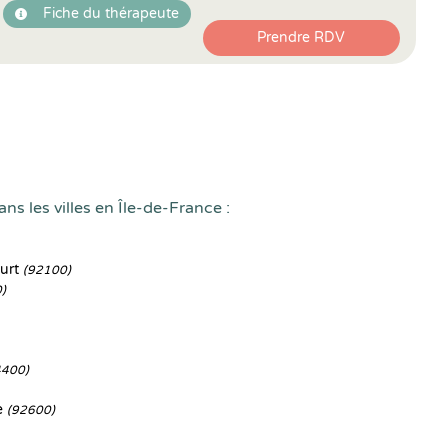
Fiche du thérapeute
Prendre RDV
ns les villes en Île-de-France :
ourt
(92100)
)
4400)
e
(92600)