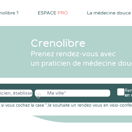
olibre ?
ESPACE
PRO
La médecine douce
Crenolibre
Prenez rendez-vous avec
un praticien de médecine dou
Ren
en 
si vous cochez la case "Je souhaite un rendez-vous en visio-confé