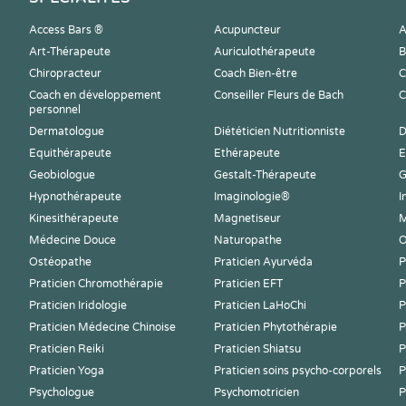
Access Bars ®
Acupuncteur
A
Art-Thérapeute
Auriculothérapeute
B
Chiropracteur
Coach Bien-être
C
Coach en développement
Conseiller Fleurs de Bach
C
personnel
Dermatologue
Diététicien Nutritionniste
D
Equithérapeute
Ethérapeute
E
Geobiologue
Gestalt-Thérapeute
G
Hypnothérapeute
Imaginologie®
I
Kinesithérapeute
Magnetiseur
M
Médecine Douce
Naturopathe
O
Ostéopathe
Praticien Ayurvéda
P
Praticien Chromothérapie
Praticien EFT
P
Praticien Iridologie
Praticien LaHoChi
P
Praticien Médecine Chinoise
Praticien Phytothérapie
P
Praticien Reiki
Praticien Shiatsu
P
Praticien Yoga
Praticien soins psycho-corporels
P
Psychologue
Psychomotricien
P