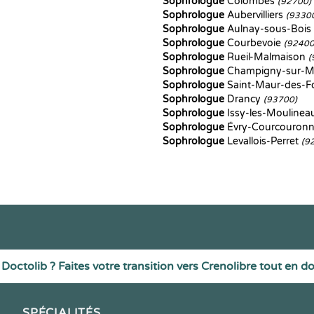
Sophrologue
Colombes
(92700)
Sophrologue
Aubervilliers
(9330
Sophrologue
Aulnay-sous-Bois
Sophrologue
Courbevoie
(92400
Sophrologue
Rueil-Malmaison
(
Sophrologue
Champigny-sur-
Sophrologue
Saint-Maur-des-F
Sophrologue
Drancy
(93700)
Sophrologue
Issy-les-Mouline
Sophrologue
Évry-Courcouron
Sophrologue
Levallois-Perret
(9
Doctolib ? Faites votre transition vers Crenolibre tout en d
SPÉCIALITÉS