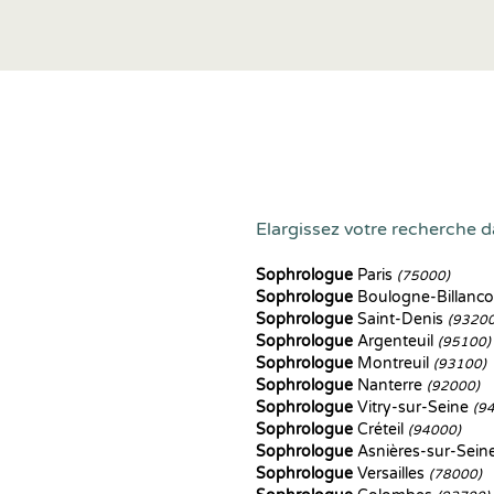
Elargissez votre recherche da
Sophrologue
Paris
(75000)
Sophrologue
Boulogne-Billanc
Sophrologue
Saint-Denis
(93200
Sophrologue
Argenteuil
(95100)
Sophrologue
Montreuil
(93100)
Sophrologue
Nanterre
(92000)
Sophrologue
Vitry-sur-Seine
(9
Sophrologue
Créteil
(94000)
Sophrologue
Asnières-sur-Sein
Sophrologue
Versailles
(78000)