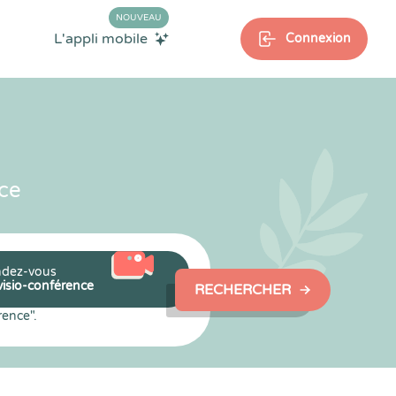
NOUVEAU
L'appli mobile
Connexion
ce
dez-vous
visio-conférence
RECHERCHER
rence".