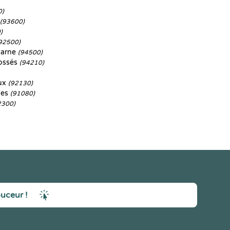
0)
(93600)
)
92500)
Marne
(94500)
ossés
(94210)
aux
(92130)
nes
(91080)
2300)
ouceur !