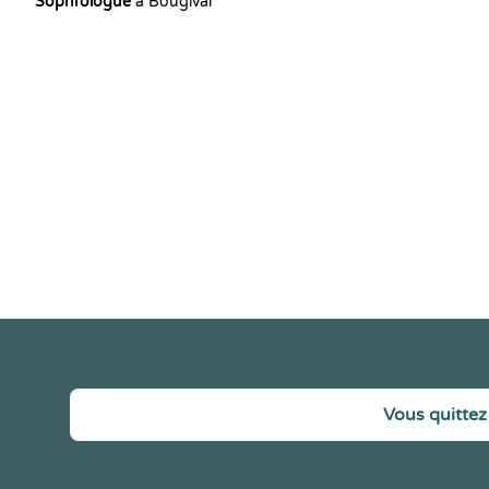
Sophrologue
à Bougival
Vous quittez 