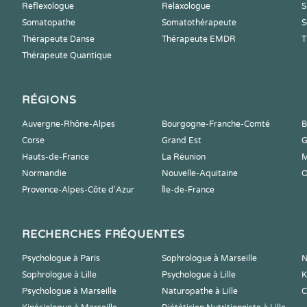
Reflexologue
Relaxologue
S
Somatopathe
Somatothérapeute
S
Thérapeute Danse
Thérapeute EMDR
T
Thérapeute Quantique
RÉGIONS
Auvergne-Rhône-Alpes
Bourgogne-Franche-Comté
B
Corse
Grand Est
G
Hauts-de-France
La Réunion
M
Normandie
Nouvelle-Aquitaine
O
Provence-Alpes-Côte d'Azur
Île-de-France
RECHERCHES FRÉQUENTES
Psychologue à Paris
Sophrologue à Marseille
N
Sophrologue à Lille
Psychologue à Lille
K
Psychologue à Marseille
Naturopathe à Lille
C