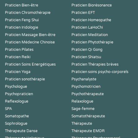
Praticien Bien-être
Praticien Biorésonance
Praticien Chromothérapie
Praticien EFT
Praticien Feng Shui
Praticien Homeopathe
Praticien Iridologie
Praticien LaHoChi
Praticien Massage Bien-être
Praticien Meditation
Praticien Médecine Chinoise
Praticien Phytothérapie
Praticien Pilates
Praticien Qi Gong
Praticien Reiki
Praticien Shiatsu
Praticien Soins Energétiques
Praticien Thérapies brèves
Praticien Yoga
Praticien soins psycho-corporels
Praticien sonothérapie
Psychanalyste
Psychologue
Psychomotricien
Psychopraticien
Psychothérapeute
Reflexologue
Relaxologue
SPA
Sage-femme
Somatopathe
Somatothérapeute
Sophrologue
Thérapeute
Thérapeute Danse
Thérapeute EMDR