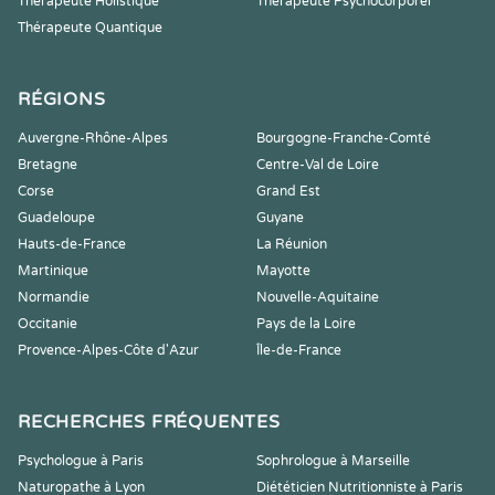
Thérapeute Holistique
Thérapeute Psychocorporel
Thérapeute Quantique
RÉGIONS
Auvergne-Rhône-Alpes
Bourgogne-Franche-Comté
Bretagne
Centre-Val de Loire
Corse
Grand Est
Guadeloupe
Guyane
Hauts-de-France
La Réunion
Martinique
Mayotte
Normandie
Nouvelle-Aquitaine
Occitanie
Pays de la Loire
Provence-Alpes-Côte d'Azur
Île-de-France
RECHERCHES FRÉQUENTES
Psychologue à Paris
Sophrologue à Marseille
Naturopathe à Lyon
Diététicien Nutritionniste à Paris