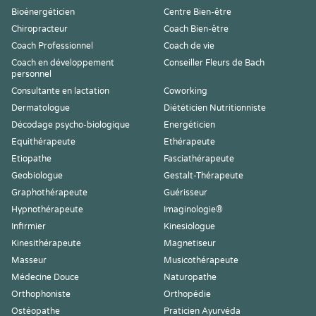
Bioénergéticien
Centre Bien-être
Chiropracteur
Coach Bien-être
Coach Professionnel
Coach de vie
Coach en développement
Conseiller Fleurs de Bach
personnel
Consultante en lactation
Coworking
Dermatologue
Diététicien Nutritionniste
Décodage psycho-biologique
Energéticien
Equithérapeute
Ethérapeute
Etiopathe
Fasciathérapeute
Geobiologue
Gestalt-Thérapeute
Graphothérapeute
Guérisseur
Hypnothérapeute
Imaginologie®
Infirmier
Kinesiologue
Kinesithérapeute
Magnetiseur
Masseur
Musicothérapeute
Médecine Douce
Naturopathe
Orthophoniste
Orthopédie
Ostéopathe
Praticien Ayurvéda