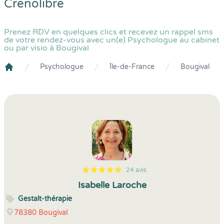
Crenolibre
Prenez RDV en quelques clics et recevez un rappel sms
de votre rendez-vous avec un(e) Psychologue au cabinet
ou par visio à Bougival
Psychologue
Île-de-France
Bougival
Crenolibre
24 avis
5
1
5
24
Isabelle Laroche
Gestalt-thérapie
78380
Bougival