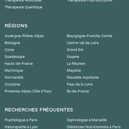
Thérapeute Holistique
Thérapeute Psychocorporel
Thérapeute Quantique
RÉGIONS
Auvergne-Rhône-Alpes
Bourgogne-Franche-Comté
Bretagne
Centre-Val de Loire
Corse
Grand Est
Guadeloupe
Guyane
Hauts-de-France
La Réunion
Martinique
Mayotte
Normandie
Nouvelle-Aquitaine
Occitanie
Pays de la Loire
Provence-Alpes-Côte d'Azur
Île-de-France
RECHERCHES FRÉQUENTES
Psychologue à Paris
Sophrologue à Marseille
Naturopathe à Lyon
Diététicien Nutritionniste à Paris