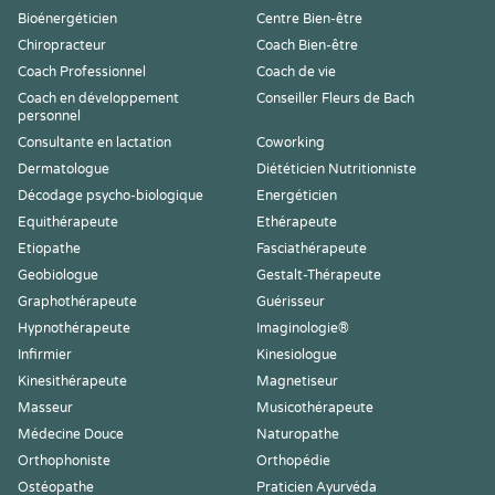
Bioénergéticien
Centre Bien-être
Chiropracteur
Coach Bien-être
Coach Professionnel
Coach de vie
Coach en développement
Conseiller Fleurs de Bach
personnel
Consultante en lactation
Coworking
Dermatologue
Diététicien Nutritionniste
Décodage psycho-biologique
Energéticien
Equithérapeute
Ethérapeute
Etiopathe
Fasciathérapeute
Geobiologue
Gestalt-Thérapeute
Graphothérapeute
Guérisseur
Hypnothérapeute
Imaginologie®
Infirmier
Kinesiologue
Kinesithérapeute
Magnetiseur
Masseur
Musicothérapeute
Médecine Douce
Naturopathe
Orthophoniste
Orthopédie
Ostéopathe
Praticien Ayurvéda