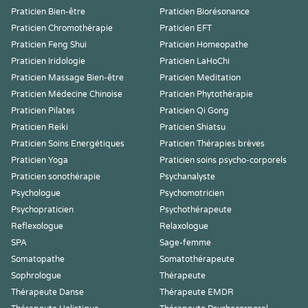
Praticien Bien-être
Praticien Biorésonance
Praticien Chromothérapie
Praticien EFT
Praticien Feng Shui
Praticien Homeopathe
Praticien Iridologie
Praticien LaHoChi
Praticien Massage Bien-être
Praticien Meditation
Praticien Médecine Chinoise
Praticien Phytothérapie
Praticien Pilates
Praticien Qi Gong
Praticien Reiki
Praticien Shiatsu
Praticien Soins Energétiques
Praticien Thérapies brèves
Praticien Yoga
Praticien soins psycho-corporels
Praticien sonothérapie
Psychanalyste
Psychologue
Psychomotricien
Psychopraticien
Psychothérapeute
Reflexologue
Relaxologue
SPA
Sage-femme
Somatopathe
Somatothérapeute
Sophrologue
Thérapeute
Thérapeute Danse
Thérapeute EMDR