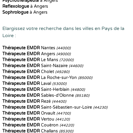
Psychothérapeute
à Angers
Reflexologue
à Angers
Sophrologue
à Angers
Elargissez votre recherche dans les villes en Pays de la
Loire :
Thérapeute EMDR
Nantes
(44000)
Thérapeute EMDR
Angers
(49000)
Thérapeute EMDR
Le Mans
(72000)
Thérapeute EMDR
Saint-Nazaire
(44600)
Thérapeute EMDR
Cholet
(49280)
Thérapeute EMDR
La Roche-sur-Yon
(85000)
Thérapeute EMDR
Laval
(53000)
Thérapeute EMDR
Saint-Herblain
(44800)
Thérapeute EMDR
Sables-d'Olonne
(85180)
Thérapeute EMDR
Rezé
(44400)
Thérapeute EMDR
Saint-Sébastien-sur-Loire
(44230)
Thérapeute EMDR
Orvault
(44700)
Thérapeute EMDR
Vertou
(44120)
Thérapeute EMDR
Couëron
(44220)
Thérapeute EMDR
Challans
(85300)