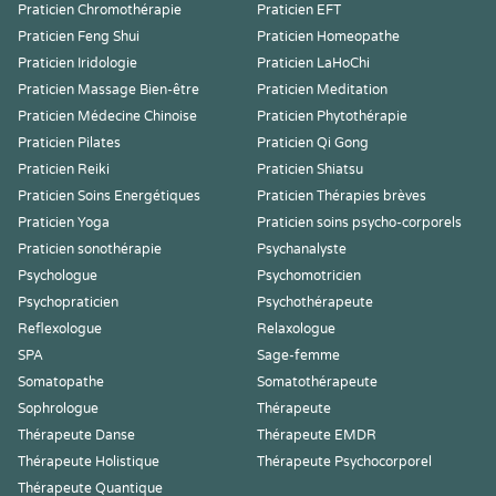
Praticien Chromothérapie
Praticien EFT
Praticien Feng Shui
Praticien Homeopathe
Praticien Iridologie
Praticien LaHoChi
Praticien Massage Bien-être
Praticien Meditation
Praticien Médecine Chinoise
Praticien Phytothérapie
Praticien Pilates
Praticien Qi Gong
Praticien Reiki
Praticien Shiatsu
Praticien Soins Energétiques
Praticien Thérapies brèves
Praticien Yoga
Praticien soins psycho-corporels
Praticien sonothérapie
Psychanalyste
Psychologue
Psychomotricien
Psychopraticien
Psychothérapeute
Reflexologue
Relaxologue
SPA
Sage-femme
Somatopathe
Somatothérapeute
Sophrologue
Thérapeute
Thérapeute Danse
Thérapeute EMDR
Thérapeute Holistique
Thérapeute Psychocorporel
Thérapeute Quantique