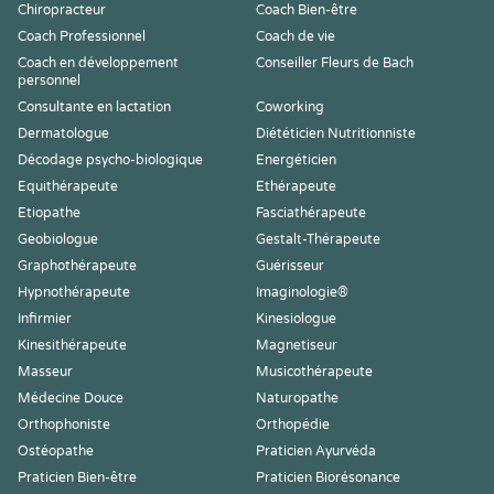
Chiropracteur
Coach Bien-être
Coach Professionnel
Coach de vie
Coach en développement
Conseiller Fleurs de Bach
personnel
Consultante en lactation
Coworking
Dermatologue
Diététicien Nutritionniste
Décodage psycho-biologique
Energéticien
Equithérapeute
Ethérapeute
Etiopathe
Fasciathérapeute
Geobiologue
Gestalt-Thérapeute
Graphothérapeute
Guérisseur
Hypnothérapeute
Imaginologie®
Infirmier
Kinesiologue
Kinesithérapeute
Magnetiseur
Masseur
Musicothérapeute
Médecine Douce
Naturopathe
Orthophoniste
Orthopédie
Ostéopathe
Praticien Ayurvéda
Praticien Bien-être
Praticien Biorésonance