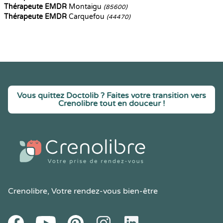
Thérapeute EMDR
Montaigu
(85600)
Thérapeute EMDR
Carquefou
(44470)
Vous quittez Doctolib ? Faites votre transition vers
Crenolibre tout en douceur !
Crenolibre
, Votre rendez-vous bien-être
Youtube
Facebook
Pintereset
Instagram
LinkedIn