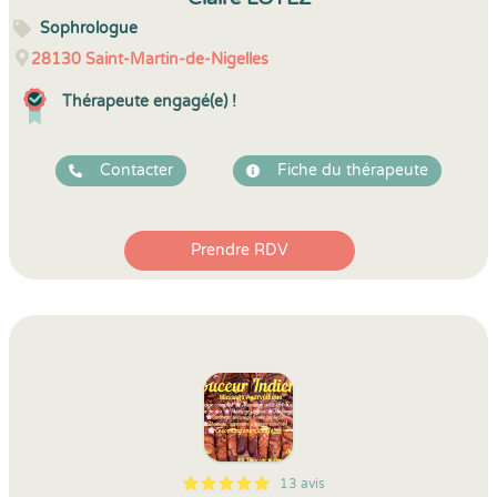
Sophrologue
28130
Saint-Martin-de-Nigelles
Thérapeute engagé(e) !
Contacter
Fiche du thérapeute
Prendre RDV
13 avis
5
1
5
13