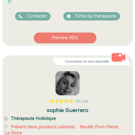
Contacter
Fiche du thérapeute
Prendre RDV
Consultation en visio disponible
65 avis
5
1
5
65
sophie Guerrero
Thérapeute Holistique
Présent dans plusieurs cabinets :
Neuillé-Pont-Pierre,
La Riche