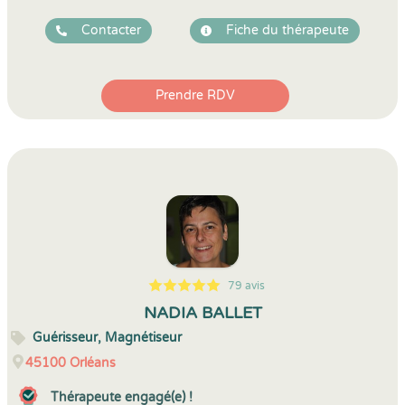
Contacter
Fiche du thérapeute
Prendre RDV
79 avis
5
1
5
79
NADIA BALLET
Guérisseur, Magnétiseur
45100
Orléans
Thérapeute engagé(e) !