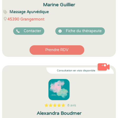
Marine Guillier
Massage Ayurvédique
45390
Grangermont
Contacter
Fiche du thérapeute
Prendre RDV
Consultation en visio disponible
8 avis
5
1
5
8
Alexandra Boudmer