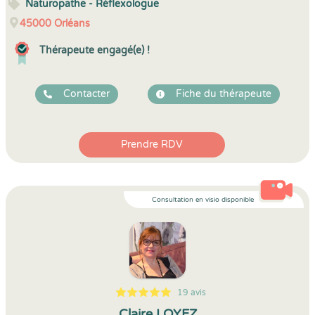
Naturopathe - Réflexologue
45000
Orléans
Thérapeute engagé(e) !
Contacter
Fiche du thérapeute
Prendre RDV
Consultation en visio disponible
19 avis
5
1
5
19
Claire LOYEZ