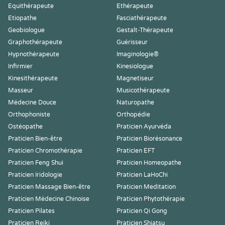
Equithérapeute
Ethérapeute
Etiopathe
Fasciathérapeute
Geobiologue
Gestalt-Thérapeute
Graphothérapeute
Guérisseur
Hypnothérapeute
Imaginologie®
Infirmier
Kinesiologue
Kinesithérapeute
Magnetiseur
Masseur
Musicothérapeute
Médecine Douce
Naturopathe
Orthophoniste
Orthopédie
Ostéopathe
Praticien Ayurvéda
Praticien Bien-être
Praticien Biorésonance
Praticien Chromothérapie
Praticien EFT
Praticien Feng Shui
Praticien Homeopathe
Praticien Iridologie
Praticien LaHoChi
Praticien Massage Bien-être
Praticien Meditation
Praticien Médecine Chinoise
Praticien Phytothérapie
Praticien Pilates
Praticien Qi Gong
Praticien Reiki
Praticien Shiatsu