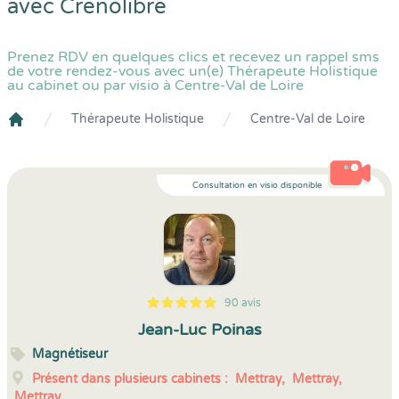
avec
Crenolibre
Prenez RDV en quelques clics et recevez un rappel sms
de votre rendez-vous avec un(e) Thérapeute Holistique
au cabinet ou par visio à Centre-Val de Loire
Thérapeute Holistique
Centre-Val de Loire
Crenolibre
Consultation en visio disponible
90 avis
5
1
5
90
Jean-Luc Poinas
Magnétiseur
Présent dans plusieurs cabinets :
Mettray,
Mettray,
Mettray