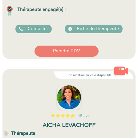
Thérapeute engagé(e) !
Contacter
Fiche du thérapeute
Prendre RDV
Consultation en visio disponible
45 avis
5
1
5
45
AICHA LEVACHOFF
Thérapeute