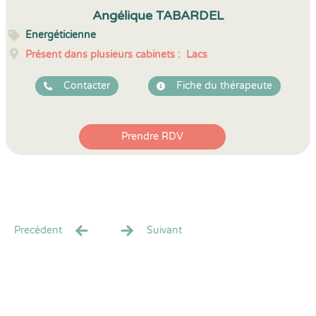
5
1
5
5
Angélique TABARDEL
Energéticienne
Présent dans plusieurs cabinets :
Lacs
Contacter
Fiche du thérapeute
Prendre RDV
Precédent
Suivant