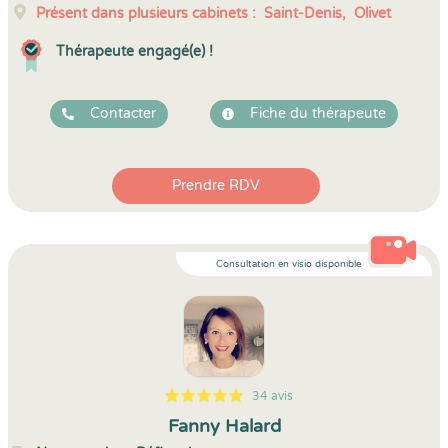
Présent dans plusieurs cabinets :
Saint-Denis,
Olivet
Thérapeute engagé(e) !
Contacter
Fiche du thérapeute
Prendre RDV
Consultation en visio disponible
34 avis
5
1
5
34
Fanny Halard