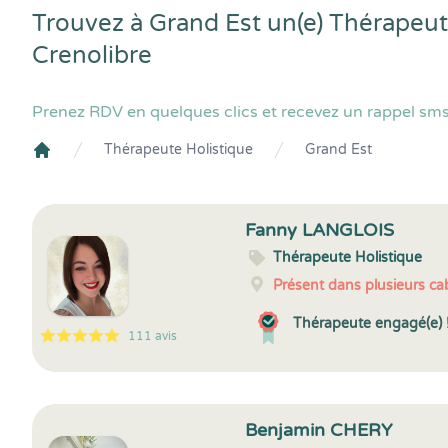
Trouvez à Grand Est un(e) Thérapeut
Crenolibre
Prenez RDV en quelques clics et recevez un rappel sms
Thérapeute Holistique
Grand Est
Crenolibre
Fanny LANGLOIS
Thérapeute Holistique
Présent dans plusieurs cab
Thérapeute engagé(e) 
111 avis
5
1
5
111
Benjamin CHERY