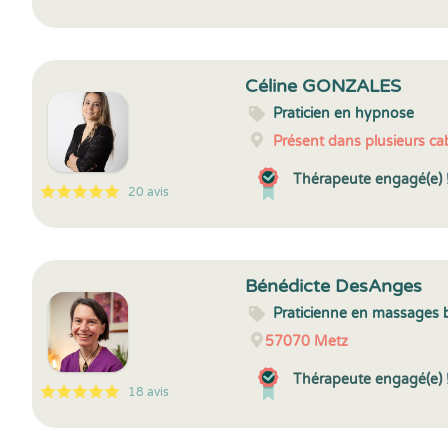
5
1
5
25
Céline GONZALES
Praticien en hypnose
Présent dans plusieurs cab
Thérapeute engagé(e) 
20 avis
5
1
5
20
Bénédicte DesAnges
Praticienne en massages 
57070
Metz
Thérapeute engagé(e) 
18 avis
5
1
5
18