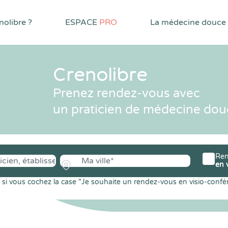
olibre ?
ESPACE
PRO
La médecine douce
Crenolibre
Prenez rendez-vous avec
un praticien de médecine dou
Ren
en 
si vous cochez la case "Je souhaite un rendez-vous en visio-confé