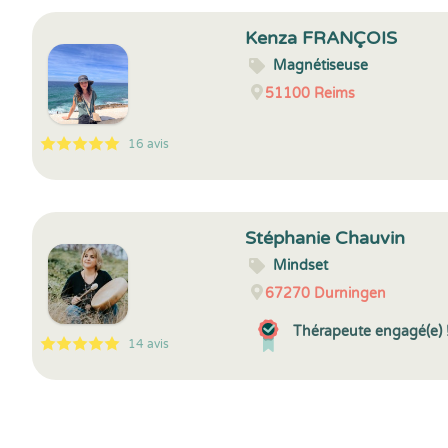
Kenza FRANÇOIS
Magnétiseuse
51100
Reims
16 avis
5
1
5
16
Stéphanie Chauvin
Mindset
67270
Durningen
Thérapeute engagé(e) 
14 avis
5
1
5
14