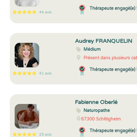
Thérapeute engagé(e) 
44 avis
5
1
5
44
Audrey FRANQUELIN
Médium
Présent dans plusieurs cab
Thérapeute engagé(e) 
41 avis
5
1
5
41
Fabienne Oberlé
Naturopathe
67300
Schiltigheim
Thérapeute engagé(e) 
25 avis