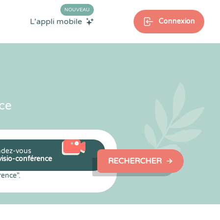
NOUVEAU
L'appli mobile
Connexion
ce
dez-vous
visio-conférence
RECHERCHER
rence".