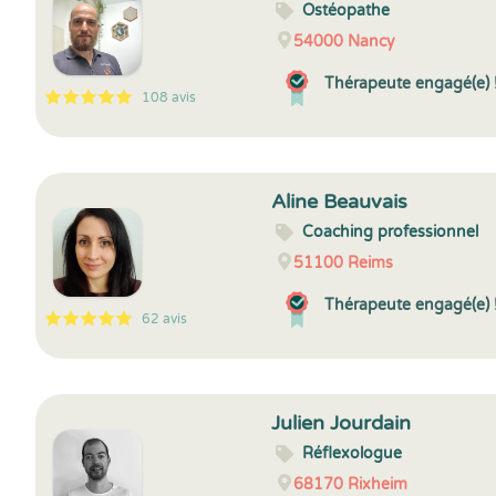
Ostéopathe
54000
Nancy
Thérapeute engagé(e) 
108 avis
5
1
5
108
Aline Beauvais
Coaching professionnel
51100
Reims
Thérapeute engagé(e) 
62 avis
5
1
5
62
Julien Jourdain
Réflexologue
68170
Rixheim