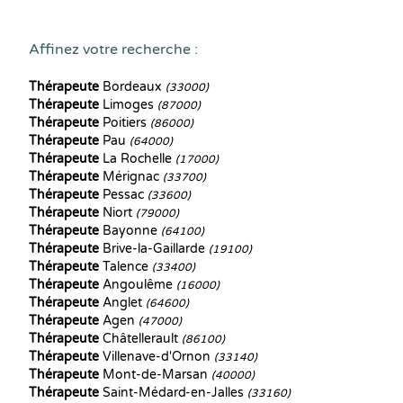
Affinez votre recherche :
Thérapeute
Bordeaux
(33000)
Thérapeute
Limoges
(87000)
Thérapeute
Poitiers
(86000)
Thérapeute
Pau
(64000)
Thérapeute
La Rochelle
(17000)
Thérapeute
Mérignac
(33700)
Thérapeute
Pessac
(33600)
Thérapeute
Niort
(79000)
Thérapeute
Bayonne
(64100)
Thérapeute
Brive-la-Gaillarde
(19100)
Thérapeute
Talence
(33400)
Thérapeute
Angoulême
(16000)
Thérapeute
Anglet
(64600)
Thérapeute
Agen
(47000)
Thérapeute
Châtellerault
(86100)
Thérapeute
Villenave-d'Ornon
(33140)
Thérapeute
Mont-de-Marsan
(40000)
Thérapeute
Saint-Médard-en-Jalles
(33160)