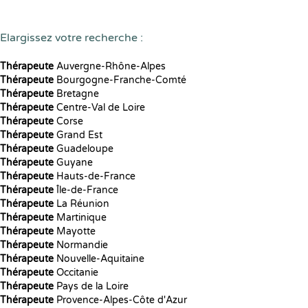
Elargissez votre recherche :
Thérapeute
Auvergne-Rhône-Alpes
Thérapeute
Bourgogne-Franche-Comté
Thérapeute
Bretagne
Thérapeute
Centre-Val de Loire
Thérapeute
Corse
Thérapeute
Grand Est
Thérapeute
Guadeloupe
Thérapeute
Guyane
Thérapeute
Hauts-de-France
Thérapeute
Île-de-France
Thérapeute
La Réunion
Thérapeute
Martinique
Thérapeute
Mayotte
Thérapeute
Normandie
Thérapeute
Nouvelle-Aquitaine
Thérapeute
Occitanie
Thérapeute
Pays de la Loire
Thérapeute
Provence-Alpes-Côte d'Azur