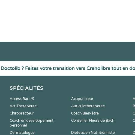
Doctolib ? Faites votre transition vers Crenolibre tout en d
SPÉCIALITÉS
Access Bars ®
Acupuncteur
A
Art-Thérapeute
Auriculothérapeute
B
Chiropracteur
Coach Bien-être
C
Coach en développement
Conseiller Fleurs de Bach
C
personnel
Dermatologue
Diététicien Nutritionniste
D