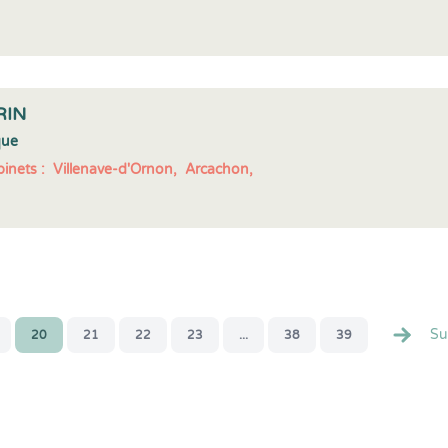
RIN
que
inets :
Villenave-d'Ornon,
Arcachon,
Su
20
21
22
23
...
38
39