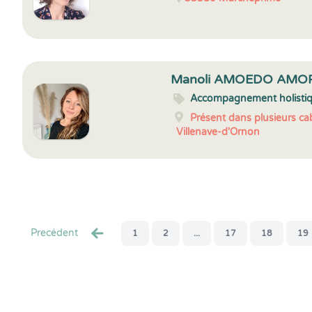
Manoli AMOEDO AMO
Accompagnement holisti
Présent dans plusieurs cab
Villenave-d'Ornon
Precédent
1
2
...
17
18
19