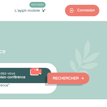
NOUVEAU
L'appli mobile
Connexion
ce
dez-vous
visio-conférence
RECHERCHER
rence".