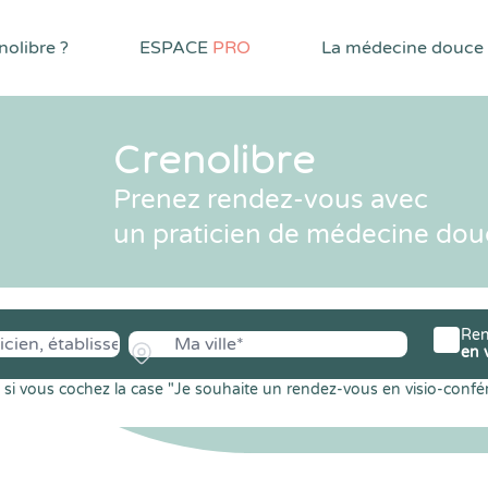
olibre ?
ESPACE
PRO
La médecine douce
Crenolibre
Prenez rendez-vous avec
un praticien de médecine dou
Ren
en 
si vous cochez la case "Je souhaite un rendez-vous en visio-confé