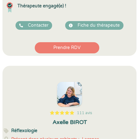
Thérapeute engagé(e) !
Contacter
Fiche du thérapeute
Prendre RDV
111 avis
5
1
5
111
Axelle BIROT
Réflexologie