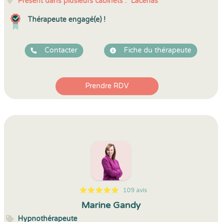
Présent dans plusieurs cabinets :
Lacenas
Thérapeute engagé(e) !
Contacter
Fiche du thérapeute
Prendre RDV
109 avis
5
1
5
109
Marine Gandy
Hypnothérapeute