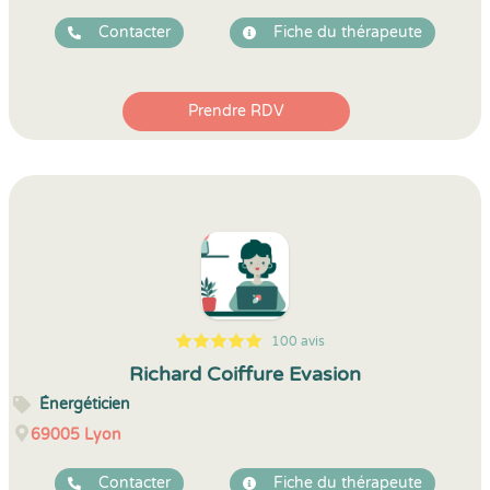
Contacter
Fiche du thérapeute
Prendre RDV
100 avis
5
1
5
100
Richard Coiffure Evasion
Énergéticien
69005
Lyon
Contacter
Fiche du thérapeute