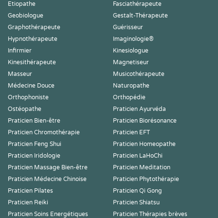
Etiopathe
Fasciathérapeute
Geobiologue
Gestalt-Thérapeute
Graphothérapeute
Guérisseur
Hypnothérapeute
Imaginologie®
Infirmier
Kinesiologue
Kinesithérapeute
Magnetiseur
Masseur
Musicothérapeute
Médecine Douce
Naturopathe
Orthophoniste
Orthopédie
Ostéopathe
Praticien Ayurvéda
Praticien Bien-être
Praticien Biorésonance
Praticien Chromothérapie
Praticien EFT
Praticien Feng Shui
Praticien Homeopathe
Praticien Iridologie
Praticien LaHoChi
Praticien Massage Bien-être
Praticien Meditation
Praticien Médecine Chinoise
Praticien Phytothérapie
Praticien Pilates
Praticien Qi Gong
Praticien Reiki
Praticien Shiatsu
Praticien Soins Energétiques
Praticien Thérapies brèves