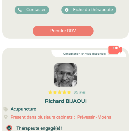
Contacter
Fiche du thérapeute
Prendre RDV
Consultation en visio disponible
95 avis
5
1
5
95
Richard BIJAOUI
Acupuncture
Présent dans plusieurs cabinets :
Prévessin-Moëns
Thérapeute engagé(e) !