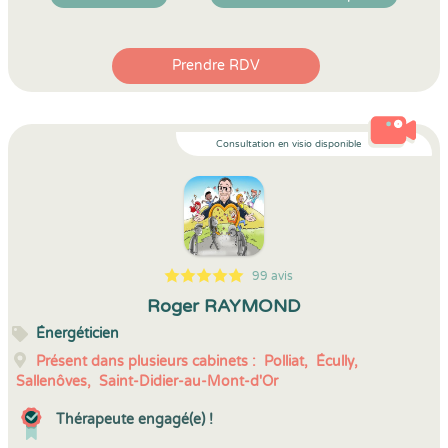
Prendre RDV
Consultation en visio disponible
99 avis
5
1
5
99
Roger RAYMOND
Énergéticien
Présent dans plusieurs cabinets :
Polliat,
Écully,
Sallenôves,
Saint-Didier-au-Mont-d'Or
Thérapeute engagé(e) !