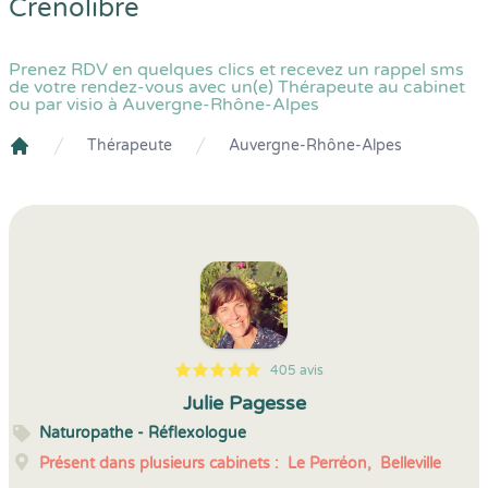
Crenolibre
Prenez RDV en quelques clics et recevez un rappel sms
de votre rendez-vous avec un(e) Thérapeute au cabinet
ou par visio à Auvergne-Rhône-Alpes
Thérapeute
Auvergne-Rhône-Alpes
Crenolibre
405 avis
5
1
5
405
Julie Pagesse
Naturopathe - Réflexologue
Présent dans plusieurs cabinets :
Le Perréon,
Belleville