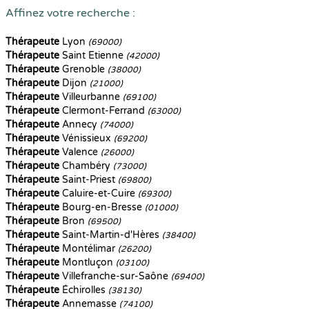
Affinez votre recherche :
Thérapeute
Lyon
(69000)
Thérapeute
Saint Etienne
(42000)
Thérapeute
Grenoble
(38000)
Thérapeute
Dijon
(21000)
Thérapeute
Villeurbanne
(69100)
Thérapeute
Clermont-Ferrand
(63000)
Thérapeute
Annecy
(74000)
Thérapeute
Vénissieux
(69200)
Thérapeute
Valence
(26000)
Thérapeute
Chambéry
(73000)
Thérapeute
Saint-Priest
(69800)
Thérapeute
Caluire-et-Cuire
(69300)
Thérapeute
Bourg-en-Bresse
(01000)
Thérapeute
Bron
(69500)
Thérapeute
Saint-Martin-d'Hères
(38400)
Thérapeute
Montélimar
(26200)
Thérapeute
Montluçon
(03100)
Thérapeute
Villefranche-sur-Saône
(69400)
Thérapeute
Échirolles
(38130)
Thérapeute
Annemasse
(74100)