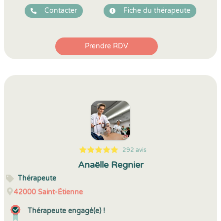
Contacter
Fiche du thérapeute
Prendre RDV
292 avis
5
1
5
292
Anaëlle Regnier
Thérapeute
42000
Saint-Étienne
Thérapeute engagé(e) !