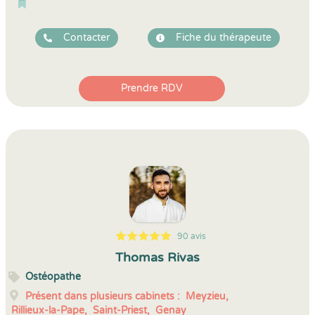
Contacter
Fiche du thérapeute
Prendre RDV
90 avis
5
1
5
90
Thomas Rivas
Ostéopathe
Présent dans plusieurs cabinets :
Meyzieu,
Rillieux-la-Pape,
Saint-Priest,
Genay