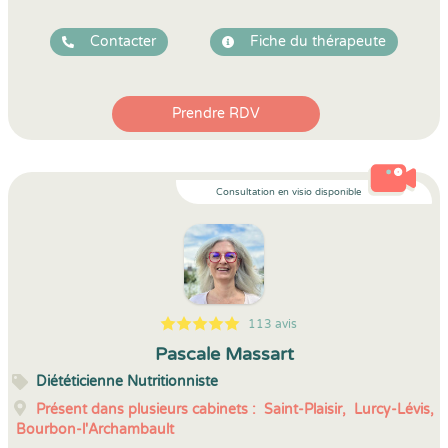
Contacter
Fiche du thérapeute
Prendre RDV
Consultation en visio disponible
113 avis
5
1
5
113
Pascale Massart
Diététicienne Nutritionniste
Présent dans plusieurs cabinets :
Saint-Plaisir,
Lurcy-Lévis,
Bourbon-l'Archambault