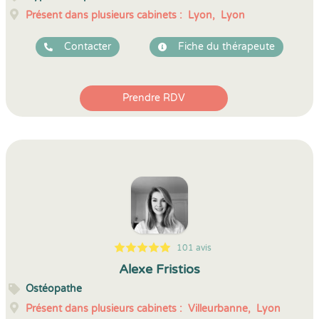
Présent dans plusieurs cabinets :
Lyon,
Lyon
Contacter
Fiche du thérapeute
Prendre RDV
101 avis
5
1
5
101
Alexe Fristios
Ostéopathe
Présent dans plusieurs cabinets :
Villeurbanne,
Lyon