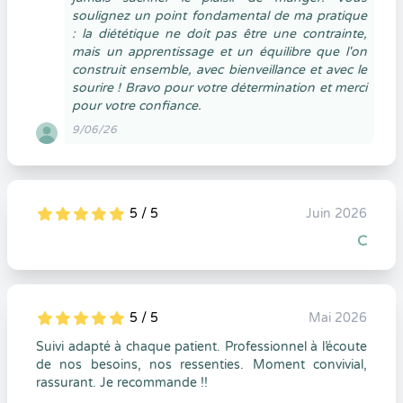
soulignez un point fondamental de ma pratique
: la diététique ne doit pas être une contrainte,
mais un apprentissage et un équilibre que l'on
construit ensemble, avec bienveillance et avec le
sourire ! Bravo pour votre détermination et merci
pour votre confiance.
9/06/26
5 / 5
Juin 2026
5
1
5
0
C
5 / 5
Mai 2026
5
1
5
0
Suivi adapté à chaque patient. Professionnel à l’écoute
de nos besoins, nos ressenties. Moment convivial,
rassurant. Je recommande !!