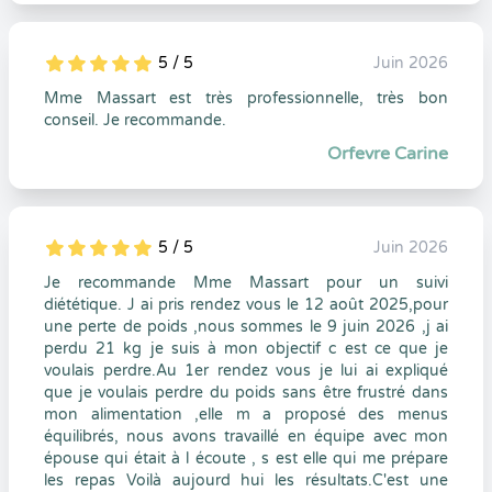
5 / 5
Juin 2026
5
1
5
0
Mme Massart est très professionnelle, très bon
conseil. Je recommande.
Orfevre Carine
5 / 5
Juin 2026
5
1
5
0
Je recommande Mme Massart pour un suivi
diététique. J ai pris rendez vous le 12 août 2025,pour
une perte de poids ,nous sommes le 9 juin 2026 ,j ai
perdu 21 kg je suis à mon objectif c est ce que je
voulais perdre.Au 1er rendez vous je lui ai expliqué
que je voulais perdre du poids sans être frustré dans
mon alimentation ,elle m a proposé des menus
équilibrés, nous avons travaillé en équipe avec mon
épouse qui était à l écoute , s est elle qui me prépare
les repas Voilà aujourd hui les résultats.C'est une