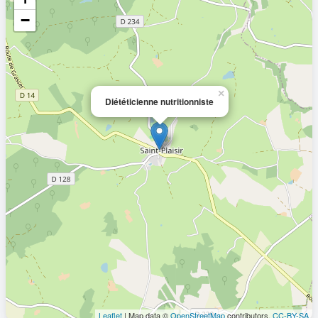
−
×
Diététicienne nutritionniste
Leaflet
| Map data ©
OpenStreetMap
contributors,
CC-BY-SA