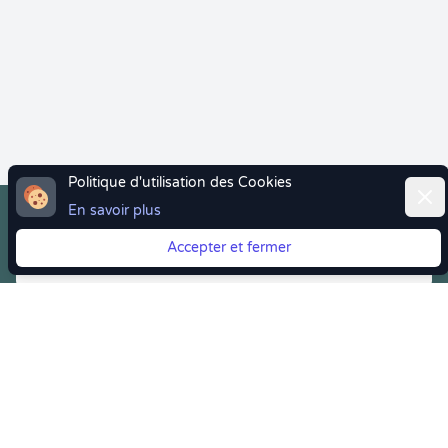
Politique d'utilisation des Cookies
Ferm
En savoir plus
Accepter et fermer
Vous quittez Doctolib ? Faites votre transition vers
Crenolibre tout en douceur !
Crenolibre
, Votre rendez-vous bien-être