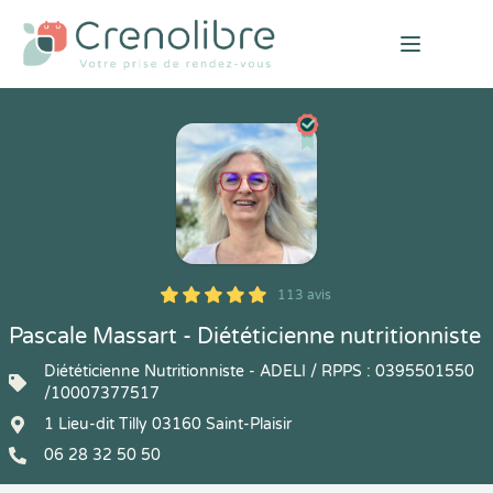
Open mai
113 avis
5
1
5
113
Pascale Massart - Diététicienne nutritionniste
Diététicienne Nutritionniste - ADELI / RPPS : 0395501550
/10007377517
1 Lieu-dit Tilly 03160 Saint-Plaisir
06 28 32 50 50