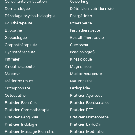
Consultante en lactation
Coworking
Dermatologue
Diététicien Nutritionniste
Décodage psycho-biologique
Energéticien
Equithérapeute
Ethérapeute
Etiopathe
Fasciathérapeute
Geobiologue
Gestalt-Thérapeute
Graphothérapeute
Guérisseur
Hypnothérapeute
Imaginologie®
Infirmier
Kinesiologue
Kinesithérapeute
Magnetiseur
Masseur
Musicothérapeute
Médecine Douce
Naturopathe
Orthophoniste
Orthopédie
Ostéopathe
Praticien Ayurvéda
Praticien Bien-être
Praticien Biorésonance
Praticien Chromothérapie
Praticien EFT
Praticien Feng Shui
Praticien Homeopathe
Praticien Iridologie
Praticien LaHoChi
Praticien Massage Bien-être
Praticien Meditation