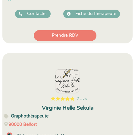
Contacter
Fiche du thérapeute
Prendre RDV
2 avis
5
1
5
2
Virginie Helle Sekula
Graphothérapeute
90000
Belfort