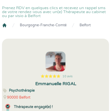
Prenez RDV en quelques clics et recevez un rappel sms
de votre rendez-vous avec un(e) Thérapeute au cabinet
ou par visio à Belfort
Bourgogne-Franche-Comté
Belfort
Crenolibre
10 avis
5
1
5
10
Emmanuelle RIGAL
Psychothérapie
90000
Belfort
Thérapeute engagé(e) !