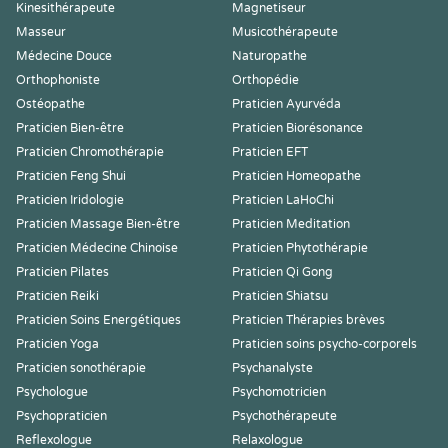
Kinesithérapeute
Magnetiseur
Masseur
Musicothérapeute
Médecine Douce
Naturopathe
Orthophoniste
Orthopédie
Ostéopathe
Praticien Ayurvéda
Praticien Bien-être
Praticien Biorésonance
Praticien Chromothérapie
Praticien EFT
Praticien Feng Shui
Praticien Homeopathe
Praticien Iridologie
Praticien LaHoChi
Praticien Massage Bien-être
Praticien Meditation
Praticien Médecine Chinoise
Praticien Phytothérapie
Praticien Pilates
Praticien Qi Gong
Praticien Reiki
Praticien Shiatsu
Praticien Soins Energétiques
Praticien Thérapies brèves
Praticien Yoga
Praticien soins psycho-corporels
Praticien sonothérapie
Psychanalyste
Psychologue
Psychomotricien
Psychopraticien
Psychothérapeute
Reflexologue
Relaxologue