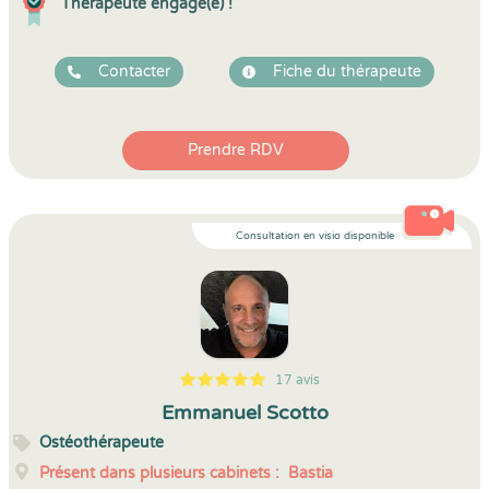
Thérapeute engagé(e) !
Contacter
Fiche du thérapeute
Prendre RDV
Consultation en visio disponible
17 avis
5
1
5
17
Emmanuel Scotto
Ostéothérapeute
Présent dans plusieurs cabinets :
Bastia