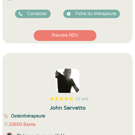
Contacter
Fiche du thérapeute
Prendre RDV
21 avis
5
1
5
21
John Servetto
Ostéothérapeute
20600
Bastia