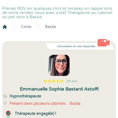
Prenez RDV en quelques clics et recevez un rappel sms
de votre rendez-vous avec un(e) Thérapeute au cabinet
ou par visio à Bastia
Corse
Bastia
Crenolibre
Consultation en visio disponible
38 avis
5
1
5
38
Emmanuelle Sophie Bastard Astolfi
Hypnothérapeute
Présent dans plusieurs cabinets :
Bastia
Thérapeute engagé(e) !