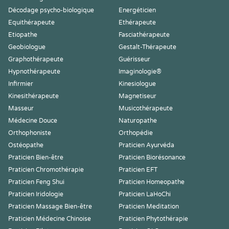
Décodage psycho-biologique
Energéticien
Equithérapeute
Ethérapeute
Etiopathe
Fasciathérapeute
Geobiologue
Gestalt-Thérapeute
Graphothérapeute
Guérisseur
Hypnothérapeute
Imaginologie®
Infirmier
Kinesiologue
Kinesithérapeute
Magnetiseur
Masseur
Musicothérapeute
Médecine Douce
Naturopathe
Orthophoniste
Orthopédie
Ostéopathe
Praticien Ayurvéda
Praticien Bien-être
Praticien Biorésonance
Praticien Chromothérapie
Praticien EFT
Praticien Feng Shui
Praticien Homeopathe
Praticien Iridologie
Praticien LaHoChi
Praticien Massage Bien-être
Praticien Meditation
Praticien Médecine Chinoise
Praticien Phytothérapie