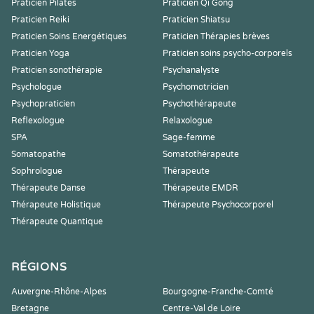
Praticien Pilates
Praticien Qi Gong
Praticien Reiki
Praticien Shiatsu
Praticien Soins Energétiques
Praticien Thérapies brèves
Praticien Yoga
Praticien soins psycho-corporels
Praticien sonothérapie
Psychanalyste
Psychologue
Psychomotricien
Psychopraticien
Psychothérapeute
Reflexologue
Relaxologue
SPA
Sage-femme
Somatopathe
Somatothérapeute
Sophrologue
Thérapeute
Thérapeute Danse
Thérapeute EMDR
Thérapeute Holistique
Thérapeute Psychocorporel
Thérapeute Quantique
RÉGIONS
Auvergne-Rhône-Alpes
Bourgogne-Franche-Comté
Bretagne
Centre-Val de Loire