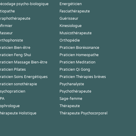
écodage psycho-biologique
Energéticien
tiopathe
Fasciathérapeute
raphothérapeute
Guérisseur
nfirmier
Kinesiologue
asseur
Musicothérapeute
rthophoniste
Orthopédie
raticien Bien-être
Praticien Biorésonance
raticien Feng Shui
Praticien Homeopathe
raticien Massage Bien-être
Praticien Meditation
raticien Pilates
Praticien Qi Gong
raticien Soins Energétiques
Praticien Thérapies brèves
raticien sonothérapie
Psychanalyste
sychopraticien
Psychothérapeute
PA
Sage-femme
ophrologue
Thérapeute
hérapeute Holistique
Thérapeute Psychocorporel