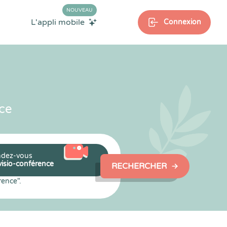
NOUVEAU
L'appli mobile
Connexion
ce
dez-vous
visio-conférence
RECHERCHER
rence".