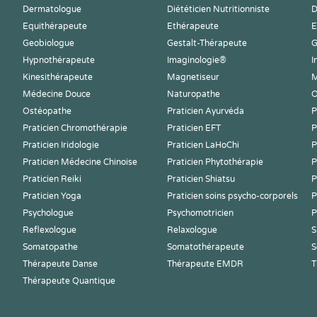
Dermatologue
Diététicien Nutritionniste
D
Equithérapeute
Ethérapeute
E
Geobiologue
Gestalt-Thérapeute
G
Hypnothérapeute
Imaginologie®
I
Kinesithérapeute
Magnetiseur
M
Médecine Douce
Naturopathe
O
Ostéopathe
Praticien Ayurvéda
P
Praticien Chromothérapie
Praticien EFT
P
Praticien Iridologie
Praticien LaHoChi
P
Praticien Médecine Chinoise
Praticien Phytothérapie
P
Praticien Reiki
Praticien Shiatsu
P
Praticien Yoga
Praticien soins psycho-corporels
P
Psychologue
Psychomotricien
P
Reflexologue
Relaxologue
S
Somatopathe
Somatothérapeute
S
Thérapeute Danse
Thérapeute EMDR
T
Thérapeute Quantique