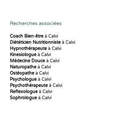
Recherches associées
Coach Bien-être
à Calvi
Diététicien Nutritionniste
à Calvi
Hypnothérapeute
à Calvi
Kinesiologue
à Calvi
Médecine Douce
à Calvi
Naturopathe
à Calvi
Ostéopathe
à Calvi
Psychologue
à Calvi
Psychothérapeute
à Calvi
Reflexologue
à Calvi
Sophrologue
à Calvi