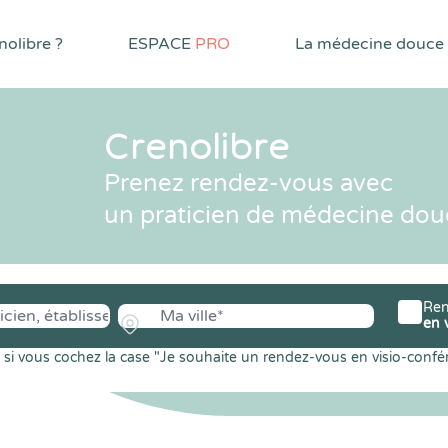
olibre ?
ESPACE
PRO
La médecine douce
Crenolibre
Prenez rendez-vous avec
un praticien de médecine dou
Ren
en 
si vous cochez la case "Je souhaite un rendez-vous en visio-confé