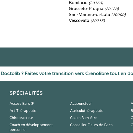
Bonifacio
(20169)
Grosseto-Prugna
(20128)
San-Martino-di-Lota
(20200)
Vescovato
(20215)
Doctolib ? Faites votre transition vers Crenolibre tout en d
SPÉCIALITÉS
Access Bars ®
Acupuncteur
A
Art-Thérapeute
Auriculothérapeute
B
Chiropracteur
Coach Bien-être
C
Coach en développement
Conseiller Fleurs de Bach
C
personnel