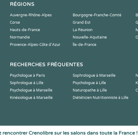
RÉGIONS
Auvergne-Rhône-Alpes
Bourgogne-Franche-Comté
B
Corse
Grand Est
G
Hauts-de-France
La Réunion
M
Normandie
Nouvelle-Aquitaine
O
Provence-Alpes-Côte d'Azur
Île-de-France
RECHERCHES FRÉQUENTES
Psychologue à Paris
Sophrologue à Marseille
N
Sophrologue à Lille
Psychologue à Lille
K
Psychologue à Marseille
Naturopathe à Lille
C
Kinésiologue à Marseille
Diététicien Nutritionniste à Lille
 rencontrer Crenolibre sur les salons dans toute la France !