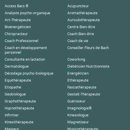
Access Bars ®
Acupuncteur
Analyste psycho-organique
Aromathérapeute
Art-Thérapeute
Auriculothérapeute
Bioénergéticien
Centre Bien-être
Chiropracteur
Coach Bien-être
Coach Professionnel
Coach de vie
Coach en développement
Conseiller Fleurs de Bach
personnel
Consultante en lactation
Coworking
Dermatologue
Diététicien Nutritionniste
Décodage psycho-biologique
Energéticien
Equithérapeute
Ethérapeute
Etiopathe
Fasciathérapeute
Geobiologue
Gestalt-Thérapeute
Graphothérapeute
Guérisseur
Hypnothérapeute
Imaginologie®
Infirmier
Kinesiologue
Kinesithérapeute
Magnetiseur
Masseur
Musicothérapeute