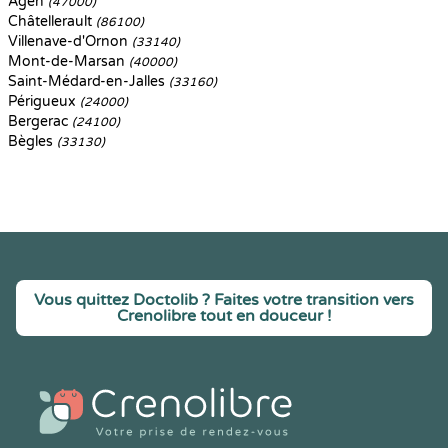
Agen
(47000)
Châtellerault
(86100)
Villenave-d'Ornon
(33140)
Mont-de-Marsan
(40000)
Saint-Médard-en-Jalles
(33160)
Périgueux
(24000)
Bergerac
(24100)
Bègles
(33130)
Vous quittez Doctolib ? Faites votre transition vers
Crenolibre tout en douceur !