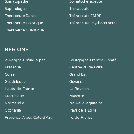
Somatopathe
Somatothérapeute
Sophrologue
Thérapeute
Thérapeute Danse
Thérapeute EMDR
Thérapeute Holistique
Thérapeute Psychocorporel
Thérapeute Quantique
RÉGIONS
Auvergne-Rhône-Alpes
Bourgogne-Franche-Comté
Bretagne
Centre-Val de Loire
Corse
Grand Est
Guadeloupe
Guyane
Hauts-de-France
La Réunion
Martinique
Mayotte
Normandie
Nouvelle-Aquitaine
Occitanie
Pays de la Loire
Provence-Alpes-Côte d'Azur
Île-de-France