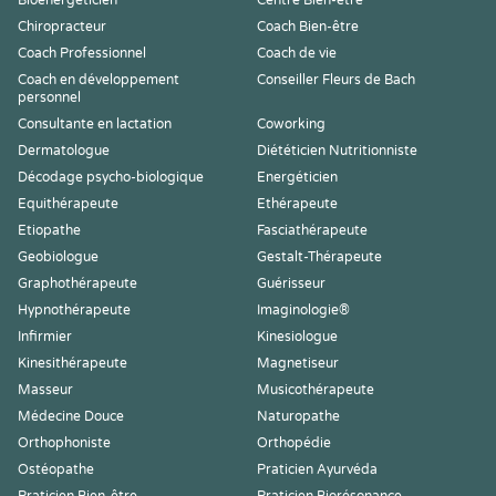
Bioénergéticien
Centre Bien-être
Chiropracteur
Coach Bien-être
Coach Professionnel
Coach de vie
Coach en développement
Conseiller Fleurs de Bach
personnel
Consultante en lactation
Coworking
Dermatologue
Diététicien Nutritionniste
Décodage psycho-biologique
Energéticien
Equithérapeute
Ethérapeute
Etiopathe
Fasciathérapeute
Geobiologue
Gestalt-Thérapeute
Graphothérapeute
Guérisseur
Hypnothérapeute
Imaginologie®
Infirmier
Kinesiologue
Kinesithérapeute
Magnetiseur
Masseur
Musicothérapeute
Médecine Douce
Naturopathe
Orthophoniste
Orthopédie
Ostéopathe
Praticien Ayurvéda