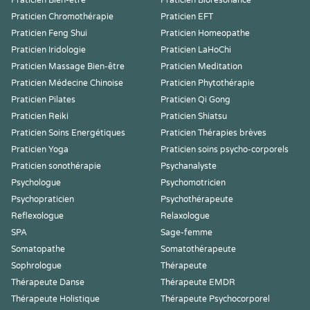
Praticien Bien-être
Praticien Biorésonance
Praticien Chromothérapie
Praticien EFT
Praticien Feng Shui
Praticien Homeopathe
Praticien Iridologie
Praticien LaHoChi
Praticien Massage Bien-être
Praticien Meditation
Praticien Médecine Chinoise
Praticien Phytothérapie
Praticien Pilates
Praticien Qi Gong
Praticien Reiki
Praticien Shiatsu
Praticien Soins Energétiques
Praticien Thérapies brèves
Praticien Yoga
Praticien soins psycho-corporels
Praticien sonothérapie
Psychanalyste
Psychologue
Psychomotricien
Psychopraticien
Psychothérapeute
Reflexologue
Relaxologue
SPA
Sage-femme
Somatopathe
Somatothérapeute
Sophrologue
Thérapeute
Thérapeute Danse
Thérapeute EMDR
Thérapeute Holistique
Thérapeute Psychocorporel