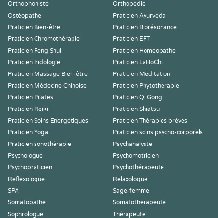
Orthophoniste
Orthopédie
Ostéopathe
Praticien Ayurvéda
Praticien Bien-être
Praticien Biorésonance
Praticien Chromothérapie
Praticien EFT
Praticien Feng Shui
Praticien Homeopathe
Praticien Iridologie
Praticien LaHoChi
Praticien Massage Bien-être
Praticien Meditation
Praticien Médecine Chinoise
Praticien Phytothérapie
Praticien Pilates
Praticien Qi Gong
Praticien Reiki
Praticien Shiatsu
Praticien Soins Energétiques
Praticien Thérapies brèves
Praticien Yoga
Praticien soins psycho-corporels
Praticien sonothérapie
Psychanalyste
Psychologue
Psychomotricien
Psychopraticien
Psychothérapeute
Reflexologue
Relaxologue
SPA
Sage-femme
Somatopathe
Somatothérapeute
Sophrologue
Thérapeute