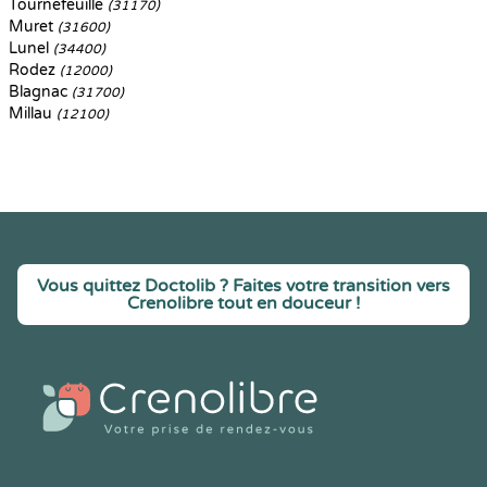
Tournefeuille
(31170)
Muret
(31600)
Lunel
(34400)
Rodez
(12000)
Blagnac
(31700)
Millau
(12100)
Vous quittez Doctolib ? Faites votre transition vers
Crenolibre tout en douceur !