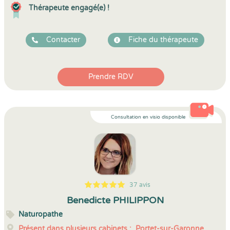
Thérapeute engagé(e) !
Contacter
Fiche du thérapeute
Prendre RDV
Consultation en visio disponible
37 avis
5
1
5
37
Benedicte PHILIPPON
Naturopathe
Présent dans plusieurs cabinets :
Portet-sur-Garonne,