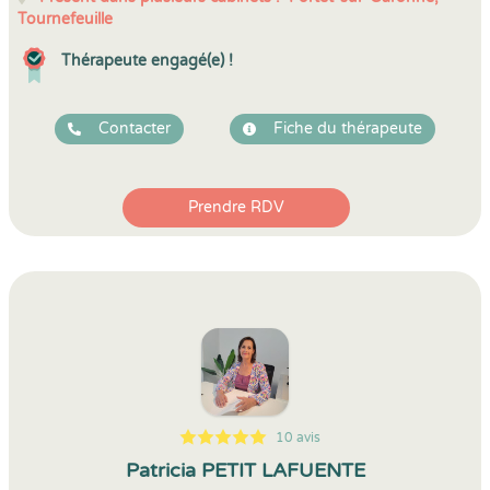
Tournefeuille
Thérapeute engagé(e) !
Contacter
Fiche du thérapeute
Prendre RDV
10 avis
5
1
5
10
Patricia PETIT LAFUENTE