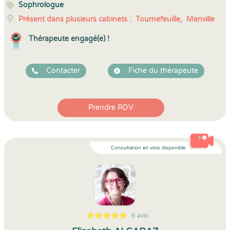
Sophrologue
Présent dans plusieurs cabinets :
Tournefeuille,
Menville
Thérapeute engagé(e) !
Contacter
Fiche du thérapeute
Prendre RDV
Consultation en visio disponible
6 avis
5
1
5
6