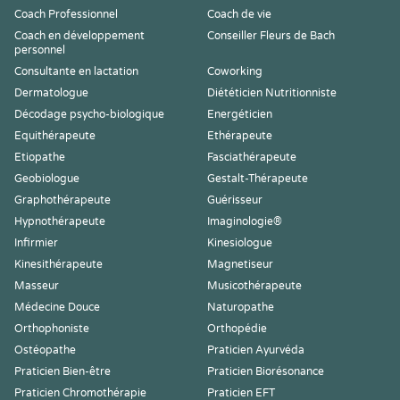
Coach Professionnel
Coach de vie
Coach en développement
Conseiller Fleurs de Bach
personnel
Consultante en lactation
Coworking
Dermatologue
Diététicien Nutritionniste
Décodage psycho-biologique
Energéticien
Equithérapeute
Ethérapeute
Etiopathe
Fasciathérapeute
Geobiologue
Gestalt-Thérapeute
Graphothérapeute
Guérisseur
Hypnothérapeute
Imaginologie®
Infirmier
Kinesiologue
Kinesithérapeute
Magnetiseur
Masseur
Musicothérapeute
Médecine Douce
Naturopathe
Orthophoniste
Orthopédie
Ostéopathe
Praticien Ayurvéda
Praticien Bien-être
Praticien Biorésonance
Praticien Chromothérapie
Praticien EFT