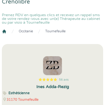
Crenolibre
Prenez RDV en quelques clics et recevez un rappel sms
de votre rendez-vous avec un(e) Thérapeute au cabinet
ou par visio à Tournefeuille
Occitanie
Tournefeuille
Crenolibre
56 avis
5
1
5
56
Ines Adda-Rezig
Esthéticienne
31170
Tournefeuille