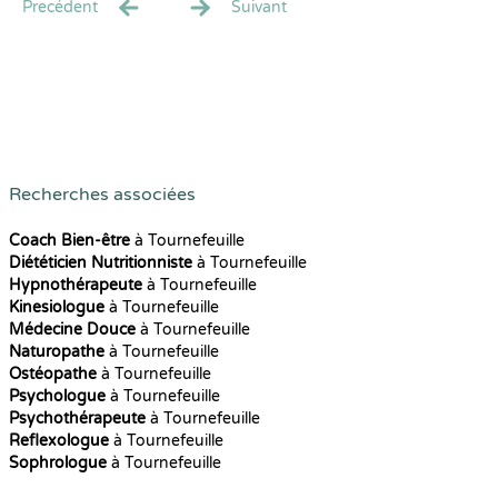
Precédent
Suivant
Recherches associées
Coach Bien-être
à Tournefeuille
Diététicien Nutritionniste
à Tournefeuille
Hypnothérapeute
à Tournefeuille
Kinesiologue
à Tournefeuille
Médecine Douce
à Tournefeuille
Naturopathe
à Tournefeuille
Ostéopathe
à Tournefeuille
Psychologue
à Tournefeuille
Psychothérapeute
à Tournefeuille
Reflexologue
à Tournefeuille
Sophrologue
à Tournefeuille