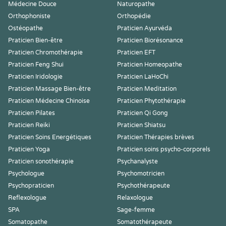
Médecine Douce
Naturopathe
Orthophoniste
Orthopédie
Ostéopathe
Praticien Ayurvéda
Praticien Bien-être
Praticien Biorésonance
Praticien Chromothérapie
Praticien EFT
Praticien Feng Shui
Praticien Homeopathe
Praticien Iridologie
Praticien LaHoChi
Praticien Massage Bien-être
Praticien Meditation
Praticien Médecine Chinoise
Praticien Phytothérapie
Praticien Pilates
Praticien Qi Gong
Praticien Reiki
Praticien Shiatsu
Praticien Soins Energétiques
Praticien Thérapies brèves
Praticien Yoga
Praticien soins psycho-corporels
Praticien sonothérapie
Psychanalyste
Psychologue
Psychomotricien
Psychopraticien
Psychothérapeute
Reflexologue
Relaxologue
SPA
Sage-femme
Somatopathe
Somatothérapeute