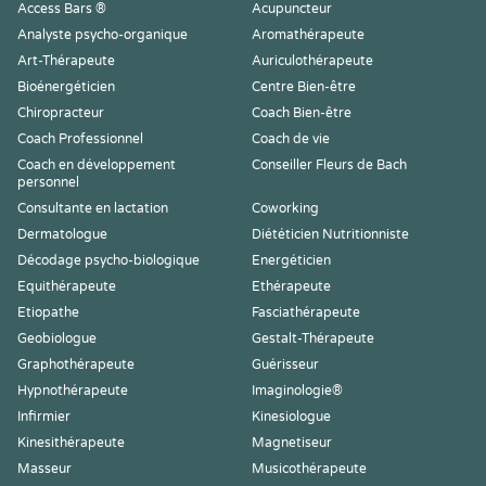
Access Bars ®
Acupuncteur
Analyste psycho-organique
Aromathérapeute
Art-Thérapeute
Auriculothérapeute
Bioénergéticien
Centre Bien-être
Chiropracteur
Coach Bien-être
Coach Professionnel
Coach de vie
Coach en développement
Conseiller Fleurs de Bach
personnel
Consultante en lactation
Coworking
Dermatologue
Diététicien Nutritionniste
Décodage psycho-biologique
Energéticien
Equithérapeute
Ethérapeute
Etiopathe
Fasciathérapeute
Geobiologue
Gestalt-Thérapeute
Graphothérapeute
Guérisseur
Hypnothérapeute
Imaginologie®
Infirmier
Kinesiologue
Kinesithérapeute
Magnetiseur
Masseur
Musicothérapeute