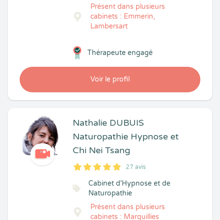
Présent dans plusieurs
cabinets : Emmerin,
Lambersart
Thérapeute engagé
Voir le profil
Nathalie DUBUIS
Naturopathie Hypnose et
Chi Nei Tsang
27 avis
5
1
5
27
Cabinet d'Hypnose et de
Naturopathie
Présent dans plusieurs
cabinets : Marquillies