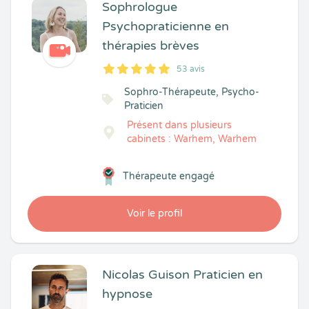
Sophrologue
Psychopraticienne en
thérapies brèves
53 avis
5
1
5
53
Sophro-Thérapeute, Psycho-
Praticien
Présent dans plusieurs
cabinets : Warhem, Warhem
Thérapeute engagé
Voir le profil
Nicolas Guison Praticien en
hypnose