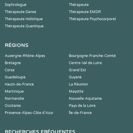
Sophrologue
Thérapeute
Thérapeute Danse
Thérapeute EMDR
Thérapeute Holistique
Thérapeute Psychocorporel
Thérapeute Quantique
RÉGIONS
Auvergne-Rhône-Alpes
Bourgogne-Franche-Comté
Bretagne
Centre-Val de Loire
Corse
Grand Est
Guadeloupe
Guyane
Hauts-de-France
La Réunion
Martinique
Mayotte
Normandie
Nouvelle-Aquitaine
Occitanie
Pays de la Loire
Provence-Alpes-Côte d'Azur
Île-de-France
RECHERCHES FRÉQUENTES