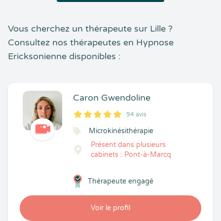
Vous cherchez un thérapeute sur Lille ?
Consultez nos thérapeutes en Hypnose
Ericksonienne disponibles :
Caron Gwendoline
94 avis
5
1
5
94
Microkinésithérapie
Présent dans plusieurs
cabinets : Pont-à-Marcq
Thérapeute engagé
Voir le profil