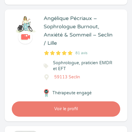
Angélique Pécriaux –
Sophrologue Burnout,
Anxiété & Sommeil – Seclin
/ Lille
81 avis
5
1
5
81
Sophrologue, praticien EMDR
et EFT
59113 Seclin
Thérapeute engagé
Voir le profil