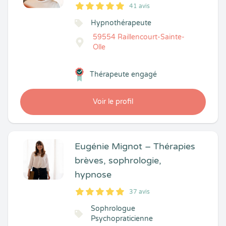
41 avis
5
1
5
41
Hypnothérapeute
59554 Raillencourt-Sainte-
Olle
Thérapeute engagé
Voir le profil
Eugénie Mignot – Thérapies
brèves, sophrologie,
hypnose
37 avis
5
1
5
37
Sophrologue
Psychopraticienne