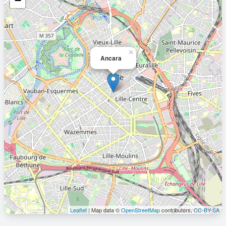
−
×
Ancara
Leaflet
| Map data ©
OpenStreetMap
contributors,
CC-BY-SA