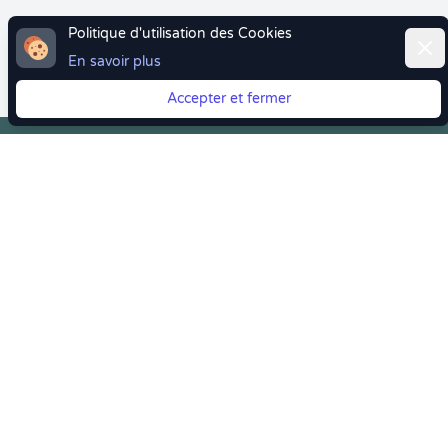
Politique d'utilisation des Cookies
Ferm
En savoir plus
Accepter et fermer
Vous quittez Doctolib ? Faites votre transition vers
Crenolibre tout en douceur !
Crenolibre
, Votre rendez-vous bien-être
Youtube
Facebook
Pintereset
Instagram
LinkedIn