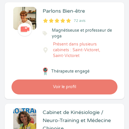
Parlons Bien-être
72 avis
5
1
5
72
Magnétiseuse et professeur de
yoga
Présent dans plusieurs
cabinets : Saint-Victoret,
Saint-Victoret
Thérapeute engagé
Voir le profil
Cabinet de Kinésiologie /
Neuro-Training et Médecine
Chinoise