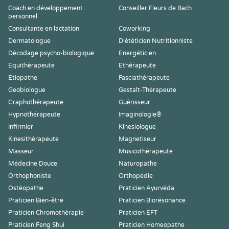
Coach en développement
Conseiller Fleurs de Bach
personnel
Consultante en lactation
Coworking
Dermatologue
Diététicien Nutritionniste
Décodage psycho-biologique
Energéticien
Equithérapeute
Ethérapeute
Etiopathe
Fasciathérapeute
Geobiologue
Gestalt-Thérapeute
Graphothérapeute
Guérisseur
Hypnothérapeute
Imaginologie®
Infirmier
Kinesiologue
Kinesithérapeute
Magnetiseur
Masseur
Musicothérapeute
Médecine Douce
Naturopathe
Orthophoniste
Orthopédie
Ostéopathe
Praticien Ayurvéda
Praticien Bien-être
Praticien Biorésonance
Praticien Chromothérapie
Praticien EFT
Praticien Feng Shui
Praticien Homeopathe