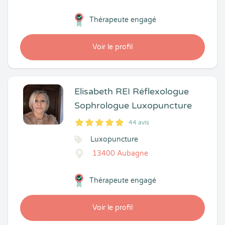
Thérapeute engagé
Voir le profil
Elisabeth REI Réflexologue
Sophrologue Luxopuncture
44 avis
5
1
5
44
Luxopuncture
13400 Aubagne
Thérapeute engagé
Voir le profil