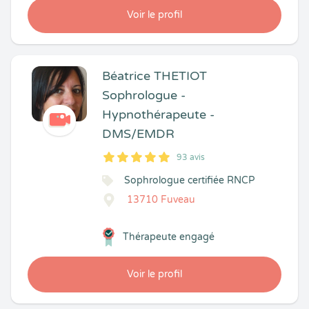
Voir le profil
Béatrice THETIOT
Sophrologue -
Hypnothérapeute -
DMS/EMDR
93 avis
5
1
5
93
Sophrologue certifiée RNCP
13710 Fuveau
Thérapeute engagé
Voir le profil