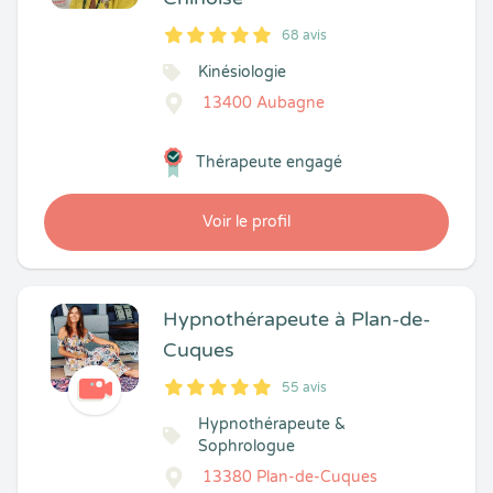
68 avis
5
1
5
68
Kinésiologie
13400 Aubagne
Thérapeute engagé
Voir le profil
Hypnothérapeute à Plan-de-
Cuques
55 avis
5
1
5
55
Hypnothérapeute &
Sophrologue
13380 Plan-de-Cuques