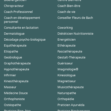
Bioénergéticien
Centre Bien-être
Chiropracteur
Coach Bien-être
Coach Professionnel
Coach de vie
Coach en développement
Conseiller Fleurs de Bach
personnel
Consultante en lactation
Coworking
Dermatologue
Diététicien Nutritionniste
Décodage psycho-biologique
Energéticien
Equithérapeute
Ethérapeute
Etiopathe
Fasciathérapeute
Geobiologue
Gestalt-Thérapeute
Graphothérapeute
Guérisseur
Hypnothérapeute
Imaginologie®
Infirmier
Kinesiologue
Kinesithérapeute
Magnetiseur
Masseur
Musicothérapeute
Médecine Douce
Naturopathe
Orthophoniste
Orthopédie
Ostéopathe
Praticien Ayurvéda