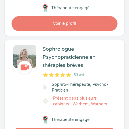
Thérapeute engagé
Voir le profil
Sophrologue
Psychopraticienne en
thérapies brèves
53 avis
5
1
5
53
Sophro-Thérapeute, Psycho-
Praticien
Présent dans plusieurs
cabinets : Warhem, Warhem
Thérapeute engagé