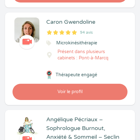
Caron Gwendoline
94 avis
5
1
5
94
Microkinésithérapie
Présent dans plusieurs
cabinets : Pont-à-Marcq
Thérapeute engagé
Voir le profil
Angélique Pécriaux –
Sophrologue Burnout,
Anxiété & Sommeil – Seclin