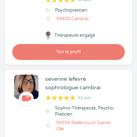
64 avis
5
1
5
64
Psychopraticien
59400 Cambrai
Thérapeute engagé
Voir le profil
severine lefevre
sophrologue cambrai
62 avis
5
1
5
62
Sophro-Thérapeute, Psycho-
Praticien
59554 Raillencourt-Sainte-
Olle