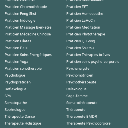
Praticien Bien-être
Praticien Biorésonance
Praticien Chromothérapie
Praticien EFT
Praticien Feng Shui
Praticien Homeopathe
Praticien Iridologie
Praticien LaHoChi
Praticien Massage Bien-être
Praticien Meditation
Praticien Médecine Chinoise
Praticien Phytothérapie
Praticien Pilates
Praticien Qi Gong
Praticien Reiki
Praticien Shiatsu
Praticien Soins Energétiques
Praticien Thérapies brèves
Praticien Yoga
Praticien soins psycho-corporels
Praticien sonothérapie
Psychanalyste
Psychologue
Psychomotricien
Psychopraticien
Psychothérapeute
Reflexologue
Relaxologue
SPA
Sage-femme
Somatopathe
Somatothérapeute
Sophrologue
Thérapeute
Thérapeute Danse
Thérapeute EMDR
Thérapeute Holistique
Thérapeute Psychocorporel