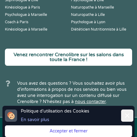
Sophrologue à Lille
Psychologue à Lille
Kinésiologue à Paris
Naturopathe à Marseille
Psychologue à Marseille
Naturopathe à Lille
Coach à Paris
Psychologue à Lyon
Kinésiologue à Marseille
Diététicien Nutritionniste à Lille
Venez rencontrer Crenolibre sur les salons dans
toute la France !
Vous avez des questions ? Vous souhaitez avoir plus
d'informations à propos de nos services ou bien vous
avez une interrogation sur un contenu diffusé sur
Crenolibre ? N'hésitez pas à
nous contacter
.
Politique d'utilisation des Cookies
Ferme
En savoir plus
Copyright © 2022
Crenolibre
, tous
Mentions
|
CGV
|
RGPD
Accepter et fermer
droits réservés.
Légales