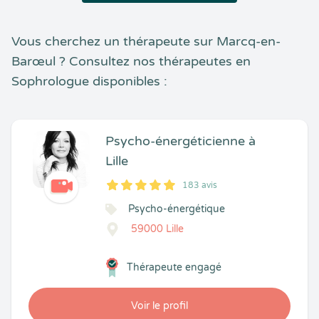
Vous cherchez un thérapeute sur Marcq-en-
Barœul ? Consultez nos thérapeutes en
Sophrologue disponibles :
Psycho-énergéticienne à
Lille
183 avis
5
1
5
183
Psycho-énergétique
59000 Lille
Thérapeute engagé
Voir le profil