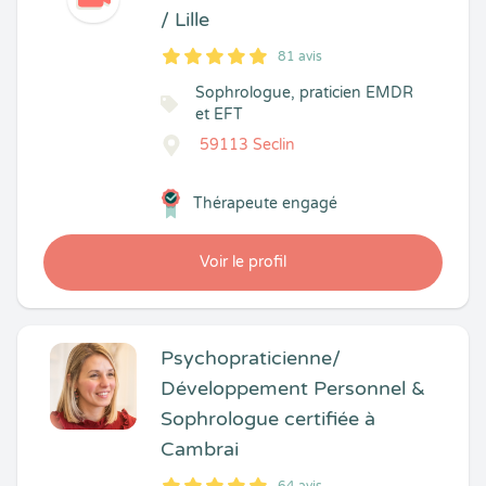
/ Lille
81 avis
5
1
5
81
Sophrologue, praticien EMDR
et EFT
59113 Seclin
Thérapeute engagé
Voir le profil
Psychopraticienne/
Développement Personnel &
Sophrologue certifiée à
Cambrai