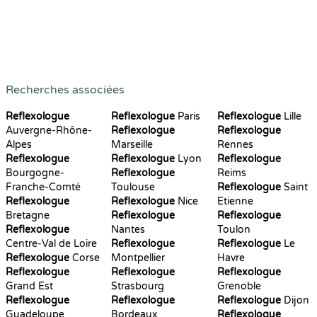
Recherches associées
Reflexologue
Reflexologue
Paris
Reflexologue
Lille
Auvergne-Rhône-
Reflexologue
Reflexologue
Alpes
Marseille
Rennes
Reflexologue
Reflexologue
Lyon
Reflexologue
Bourgogne-
Reflexologue
Reims
Franche-Comté
Toulouse
Reflexologue
Saint
Reflexologue
Reflexologue
Nice
Etienne
Bretagne
Reflexologue
Reflexologue
Reflexologue
Nantes
Toulon
Centre-Val de Loire
Reflexologue
Reflexologue
Le
Reflexologue
Corse
Montpellier
Havre
Reflexologue
Reflexologue
Reflexologue
Grand Est
Strasbourg
Grenoble
Reflexologue
Reflexologue
Reflexologue
Dijon
Guadeloupe
Bordeaux
Reflexologue