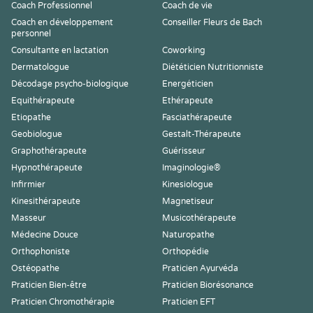
Coach Professionnel
Coach de vie
Coach en développement
Conseiller Fleurs de Bach
personnel
Consultante en lactation
Coworking
Dermatologue
Diététicien Nutritionniste
Décodage psycho-biologique
Energéticien
Equithérapeute
Ethérapeute
Etiopathe
Fasciathérapeute
Geobiologue
Gestalt-Thérapeute
Graphothérapeute
Guérisseur
Hypnothérapeute
Imaginologie®
Infirmier
Kinesiologue
Kinesithérapeute
Magnetiseur
Masseur
Musicothérapeute
Médecine Douce
Naturopathe
Orthophoniste
Orthopédie
Ostéopathe
Praticien Ayurvéda
Praticien Bien-être
Praticien Biorésonance
Praticien Chromothérapie
Praticien EFT