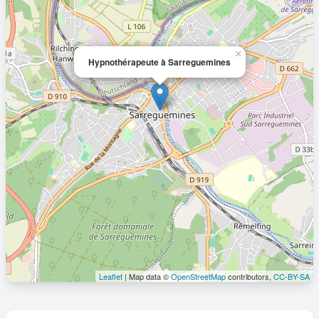
×
Hypnothérapeute à Sarreguemines
Leaflet
| Map data ©
OpenStreetMap
contributors,
CC-BY-SA