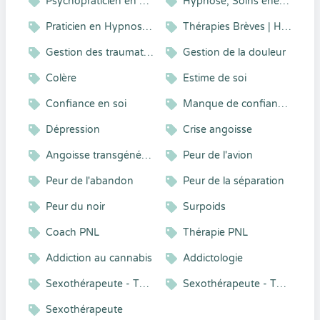
Psychopraticien en hypnose et TTMO ( EMDR)
Hypnose, Soins énergétiques, Reiki, Magnétisme, Sophrologie, Relaxation
Praticien en Hypnose d'accompagnement
Thérapies Brèves | Hypnose | Coaching
Gestion des traumatismes
Gestion de la douleur
Colère
Estime de soi
Confiance en soi
Manque de confiance en soi
Dépression
Crise angoisse
Angoisse transgénérationnelle
Peur de l'avion
Peur de l'abandon
Peur de la séparation
Peur du noir
Surpoids
Coach PNL
Thérapie PNL
Addiction au cannabis
Addictologie
Sexothérapeute - Thérapeute de couple - Hypnothérapeute
Sexothérapeute - Thérapeute de couple
Sexothérapeute