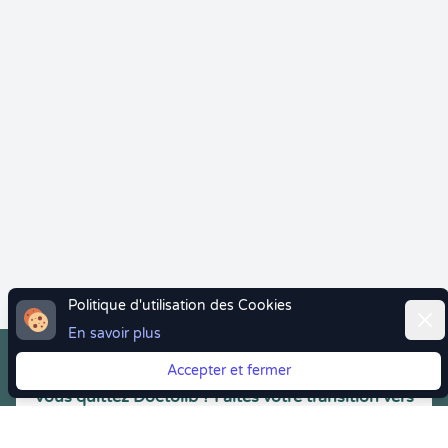
Politique d'utilisation des Cookies
Ferm
En savoir plus
Accepter et fermer
Vous quittez Doctolib ? Faites votre transition vers
Crenolibre tout en douceur !