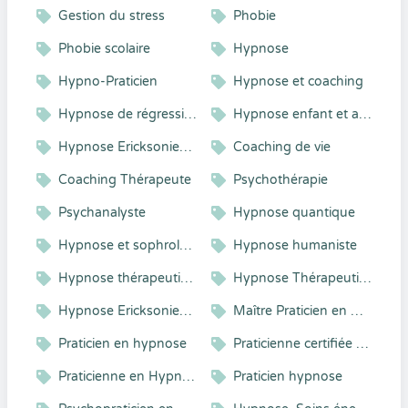
Gestion du stress
Phobie
Phobie scolaire
Hypnose
Hypno-Praticien
Hypnose et coaching
Hypnose de régression
Hypnose enfant et adolescent
Hypnose Ericksonienne
Coaching de vie
Coaching Thérapeute
Psychothérapie
Psychanalyste
Hypnose quantique
Hypnose et sophrologie
Hypnose humaniste
Hypnose thérapeutique
Hypnose Thérapeutique et Analgésique
Hypnose Ericksonienne, Sophrologie et Métamédecine
Maître Praticien en Hypnose
Praticien en hypnose
Praticienne certifiée en Hypnose
Praticienne en Hypnose Éricksonienne et Techniques Énergétiques
Praticien hypnose