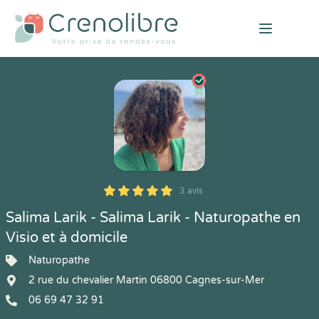
Open mai
3 avis
5
1
5
3
Salima Larik - Salima Larik - Naturopathe en
Visio et à domicile
Naturopathe
2 rue du chevalier Martin 06800 Cagnes-sur-Mer
06 69 47 32 91