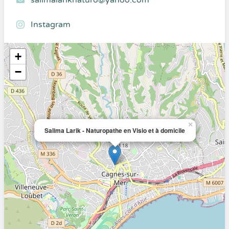
salimalariknaturo@yahoo.com
Instagram
+
−
×
Salima Larik - Naturopathe en Visio et à domicile