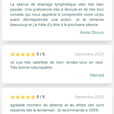
La séance de drainage lymphatique s’est très bien
passée. Une praticienne très à l’écoute et de très bon
conseils qui nous apprend à comprendre notre corps
avant d’entreprendre une action. Je te remercie
beaucoup et j’ai hâte d’y être à la prochaine séance.
Assia Zitoun
5 / 5
Septembre 2023
5
1
5
0
Je suis très satisfaite de mon rendez-vous en visio.
Très bonne naturopathe.
Merrad
5 / 5
Septembre 2023
5
1
5
0
agréable moment de détente et les effets s’en sont
ressentis dès le lendemain. Je recommande a 100%.