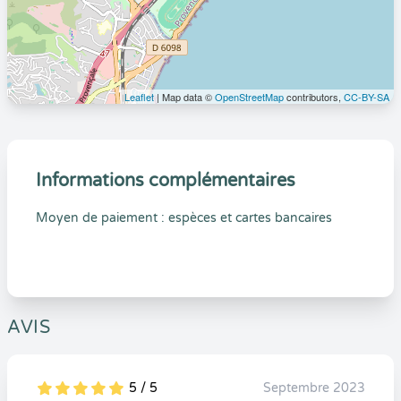
Leaflet
| Map data ©
OpenStreetMap
contributors,
CC-BY-SA
Informations complémentaires
Moyen de paiement : espèces et cartes bancaires
AVIS
5 / 5
Septembre 2023
5
1
5
0