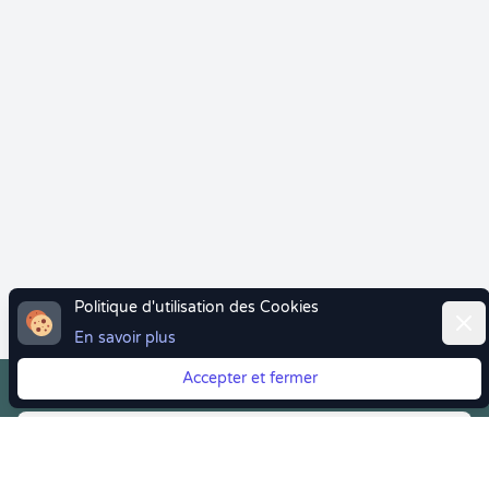
Politique d'utilisation des Cookies
Ferm
En savoir plus
Accepter et fermer
Vous quittez Doctolib ? Faites votre transition vers
Crenolibre tout en douceur !