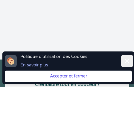
Politique d'utilisation des Cookies
Ferm
En savoir plus
Accepter et fermer
Vous quittez Doctolib ? Faites votre transition vers
Crenolibre tout en douceur !