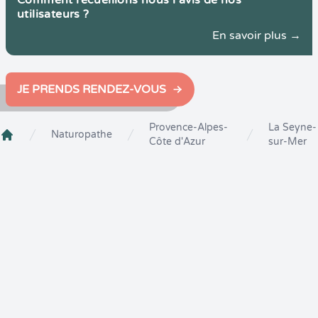
Comment recueillons nous l'avis de nos
utilisateurs ?
En savoir plus →
JE PRENDS RENDEZ-VOUS
Provence-Alpes-
La Seyne-
Naturopathe
Côte d'Azur
sur-Mer
Crenolibre