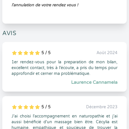
l'annulation de votre rendez vous !
AVIS
5 / 5
Août 2024
5
1
5
0
1er rendez-vous pour la preparation de mon bilan,
excellent contact, très à l'écoute, a pris du temps pour
approfondir et cerner ma problématique.
Laurence Cannamela
5 / 5
Décembre 2023
5
1
5
0
J'ai choisi l'accompagnement en naturopathie et j'ai
aussi bénéficié d'un massage bien être. Cécylia est
humaine, empathique et soucieuse de trouver la