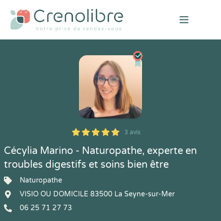
Open mai
3 avis
5
1
5
3
Cécylia Marino - Naturopathe, experte en
troubles digestifs et soins bien être
Naturopathe
VISIO OU DOMICILE 83500 La Seyne-sur-Mer
06 25 71 27 73