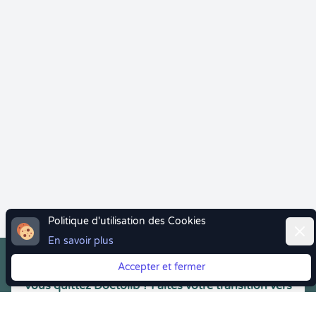
Politique d'utilisation des Cookies
Ferm
En savoir plus
Accepter et fermer
Vous quittez Doctolib ? Faites votre transition vers
Crenolibre tout en douceur !