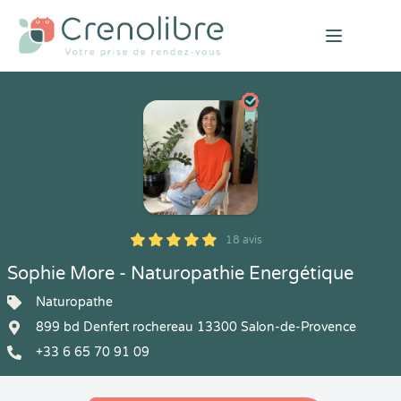
Open mai
18 avis
5
1
5
18
Sophie More - Naturopathie Energétique
Naturopathe
899 bd Denfert rochereau 13300 Salon-de-Provence
+33 6 65 70 91 09