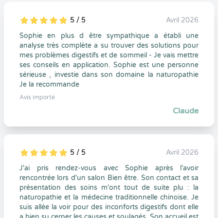
5 / 5
Avril 2026
5
1
5
0
Sophie en plus d être sympathique a établi une
analyse très complète a su trouver des solutions pour
mes problèmes digestifs et de sommeil - Je vais mettre
ses conseils en application. Sophie est une personne
sérieuse , investie dans son domaine la naturopathie
Je la recommande
Avis importé
Claude
5 / 5
Avril 2026
5
1
5
0
J'ai pris rendez-vous avec Sophie après l'avoir
rencontrée lors d'un salon Bien être. Son contact et sa
présentation des soins m'ont tout de suite plu : la
naturopathie et la médecine traditionnelle chinoise. Je
suis allée la voir pour des inconforts digestifs dont elle
a bien su cerner les causes et soulagés. Son accueil est