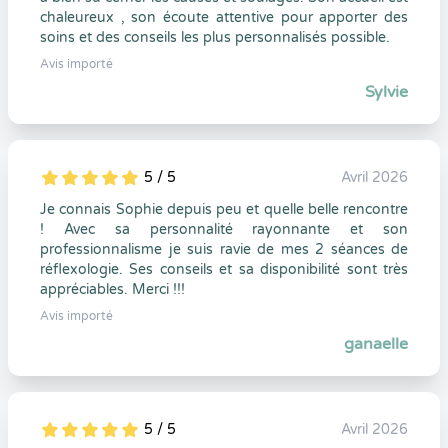
chaleureux , son écoute attentive pour apporter des
soins et des conseils les plus personnalisés possible.
Avis importé
Sylvie
5 / 5
Avril 2026
5
1
5
0
Je connais Sophie depuis peu et quelle belle rencontre
! Avec sa personnalité rayonnante et son
professionnalisme je suis ravie de mes 2 séances de
réflexologie. Ses conseils et sa disponibilité sont très
appréciables. Merci !!!
Avis importé
ganaelle
5 / 5
Avril 2026
5
1
5
0