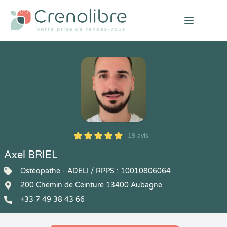
Open mai
19 avis
5
1
5
19
Axel BRIEL
Ostéopathe - ADELI / RPPS : 10010806064
200 Chemin de Ceinture 13400 Aubagne
+33 7 49 38 43 66