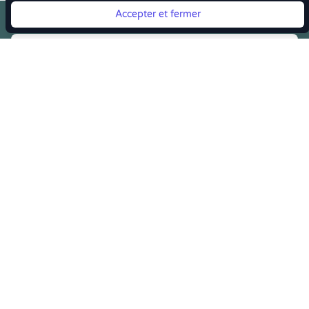
Accepter et fermer
Vous quittez Doctolib ? Faites votre transition vers
Crenolibre tout en douceur !
Crenolibre
, Votre rendez-vous bien-être
Youtube
Facebook
Pintereset
Instagram
LinkedIn
Crenolibre récompensée et soutenue par