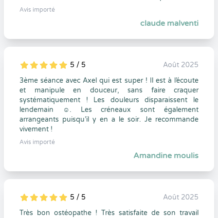
Avis importé
claude malventi
5 / 5
Août 2025
5
1
5
0
3ème séance avec Axel qui est super ! Il est à l’écoute
et manipule en douceur, sans faire craquer
systématiquement ! Les douleurs disparaissent le
lendemain ☺️. Les créneaux sont également
arrangeants puisqu’il y en a le soir. Je recommande
vivement !
Avis importé
Amandine moulis
5 / 5
Août 2025
5
1
5
0
Très bon ostéopathe ! Très satisfaite de son travail