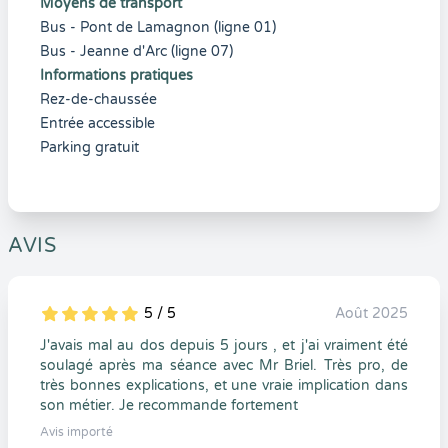
Moyens de transport
Bus - Pont de Lamagnon (ligne 01)
Bus - Jeanne d'Arc (ligne 07)
Informations pratiques
Rez-de-chaussée
Entrée accessible
Parking gratuit
AVIS
5 / 5
Août 2025
5
1
5
0
J'avais mal au dos depuis 5 jours , et j'ai vraiment été
soulagé après ma séance avec Mr Briel. Très pro, de
très bonnes explications, et une vraie implication dans
son métier. Je recommande fortement
Avis importé