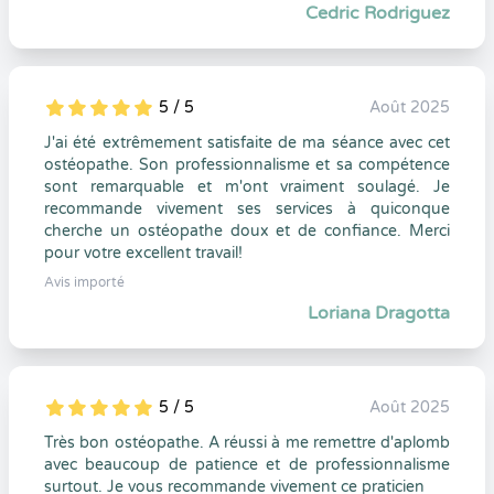
Cedric Rodriguez
5 / 5
Août 2025
5
1
5
0
J'ai été extrêmement satisfaite de ma séance avec cet
ostéopathe. Son professionnalisme et sa compétence
sont remarquable et m'ont vraiment soulagé. Je
recommande vivement ses services à quiconque
cherche un ostéopathe doux et de confiance. Merci
pour votre excellent travail!
Avis importé
Loriana Dragotta
5 / 5
Août 2025
5
1
5
0
Très bon ostéopathe. A réussi à me remettre d'aplomb
avec beaucoup de patience et de professionnalisme
surtout. Je vous recommande vivement ce praticien