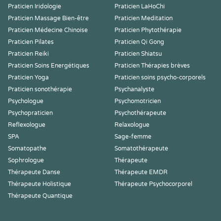
Praticien Iridologie
Praticien LaHoChi
Praticien Massage Bien-être
Praticien Meditation
Praticien Médecine Chinoise
Praticien Phytothérapie
Praticien Pilates
Praticien Qi Gong
Praticien Reiki
Praticien Shiatsu
Praticien Soins Energétiques
Praticien Thérapies brèves
Praticien Yoga
Praticien soins psycho-corporels
Praticien sonothérapie
Psychanalyste
Psychologue
Psychomotricien
Psychopraticien
Psychothérapeute
Reflexologue
Relaxologue
SPA
Sage-femme
Somatopathe
Somatothérapeute
Sophrologue
Thérapeute
Thérapeute Danse
Thérapeute EMDR
Thérapeute Holistique
Thérapeute Psychocorporel
Thérapeute Quantique