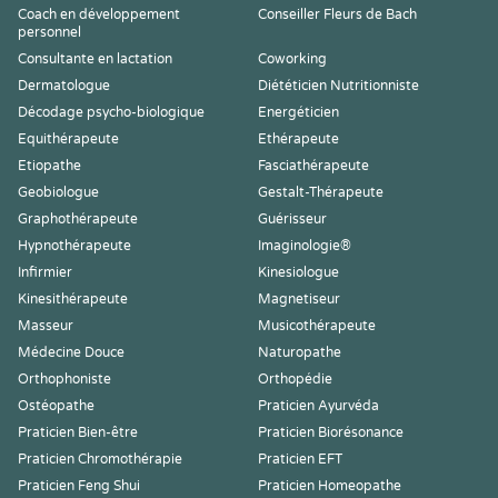
Coach en développement
Conseiller Fleurs de Bach
personnel
Consultante en lactation
Coworking
Dermatologue
Diététicien Nutritionniste
Décodage psycho-biologique
Energéticien
Equithérapeute
Ethérapeute
Etiopathe
Fasciathérapeute
Geobiologue
Gestalt-Thérapeute
Graphothérapeute
Guérisseur
Hypnothérapeute
Imaginologie®
Infirmier
Kinesiologue
Kinesithérapeute
Magnetiseur
Masseur
Musicothérapeute
Médecine Douce
Naturopathe
Orthophoniste
Orthopédie
Ostéopathe
Praticien Ayurvéda
Praticien Bien-être
Praticien Biorésonance
Praticien Chromothérapie
Praticien EFT
Praticien Feng Shui
Praticien Homeopathe