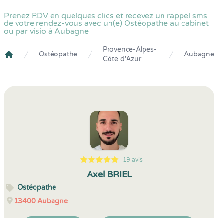
Prenez RDV en quelques clics et recevez un rappel sms
de votre rendez-vous avec un(e) Ostéopathe au cabinet
ou par visio à Aubagne
Provence-Alpes-
Ostéopathe
Aubagne
Côte d'Azur
Crenolibre
19 avis
5
1
5
19
Axel BRIEL
Ostéopathe
13400
Aubagne