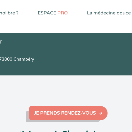
olibre ?
ESPACE
PRO
La médecine douce
r
x 73000 Chambéry
JE PRENDS RENDEZ-VOUS