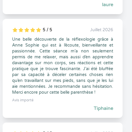
laure
5 / 5
Juillet 2026
5
1
5
0
Une belle découverte de la réflexologie grâce à
Anne Sophie qui est à l’écoute, bienveillante et
passionnée. Cette séance m’a non seulement
permis de me relaxer, mais aussi d’en apprendre
davantage sur mon corps, ses réactions et cette
pratique que je trouve fascinante. J’ai été bluffée
par sa capacité à déceler certaines choses rien
qu’en travaillant sur mes pieds, sans que je les lui
aie mentionnées. Je recommande sans hésitation.
Merci encore pour cette belle parenthèse !
Avis importé
Tiphaine