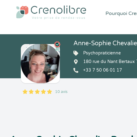
Pourquoi Cren
Anne-Sophie Chevalie
Psychopraticienne
180 rue du Nant Bertau
+33 7 50 06 01 17
10 avis
5
1
5
10