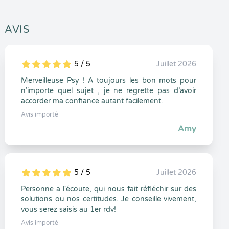
AVIS
5 / 5
Juillet 2026
5
1
5
0
Merveilleuse Psy ! A toujours les bon mots pour
n’importe quel sujet , je ne regrette pas d’avoir
accorder ma confiance autant facilement.
Avis importé
Amy
5 / 5
Juillet 2026
5
1
5
0
Personne a l'écoute, qui nous fait réfléchir sur des
solutions ou nos certitudes. Je conseille vivement,
vous serez saisis au 1er rdv!
Avis importé