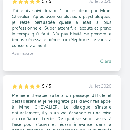
5 / 5
Juillet 2026
5
1
5
0
J’ai étais suivi durant 1 an et demi par Mme.
Chevalier. Après avoir vu plusieurs psychologues,
je reste persuadée qu’elle a était la plus
professionnelle. Super attentif, à l’écoute et prend
le temps qu’il faut. N’a pas hésité de prendre le
temps nécessaire même par téléphone. Je vous la
conseille vraiment.
Avis importé
Clara
5 / 5
Juillet 2026
5
1
5
0
Première thérapie suite à un passage difficile et
déstabilisant et je ne regrette pas d'avoir fait appel
à Mme CHEVALIER. Le dialogue s'installe
naturellement, il y a un vrai échange et une mise
en confiance directe. De quoi se sentir assez à
l'aise pour s'ouvrir et réussir à avancer dans la