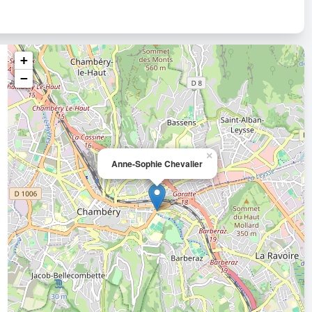
+
−
×
Anne-Sophie Chevalier