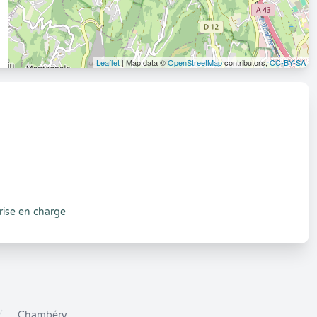
Leaflet
| Map data ©
OpenStreetMap
contributors,
CC-BY-SA
rise en charge
Chambéry