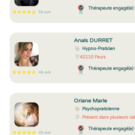
Thérapeute engagé(e) 
56 avis
5
1
5
56
Anaïs DURRET
Hypno-Praticien
42110
Feurs
Thérapeute engagé(e) 
46 avis
5
1
5
46
Oriane Marie
Psychopraticienne
Présent dans plusieurs cab
Thérapeute engagé(e) 
40 avis