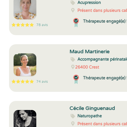
Acupression
Présent dans plusieurs cab
Thérapeute engagé(e) 
78 avis
5
1
5
78
Maud Martinerie
Accompagnante périnatal
26400
Crest
Thérapeute engagé(e) 
74 avis
5
1
5
74
Cécile Ginguenaud
Naturopathe
Présent dans plusieurs cab