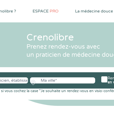
olibre ?
ESPACE
PRO
La médecine douce
Crenolibre
Prenez rendez-vous avec
un praticien de médecine dou
Ren
en 
si vous cochez la case "Je souhaite un rendez-vous en visio-confé