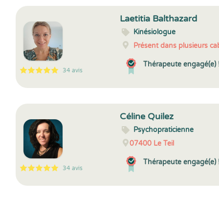
Laetitia Balthazard
Kinésiologue
Présent dans plusieurs cab
Thérapeute engagé(e) 
34 avis
5
1
5
34
Céline Quilez
Psychopraticienne
07400
Le Teil
Thérapeute engagé(e) 
34 avis
5
1
5
34