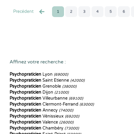
Precédent
1
2
3
4
5
6
Affinez votre recherche :
Psychopraticien
Lyon
(69000)
Psychopraticien
Saint Etienne
(42000)
Psychopraticien
Grenoble
(38000)
Psychopraticien
Dijon
(21000)
Psychopraticien
Villeurbanne
(69100)
Psychopraticien
Clermont-Ferrand
(63000)
Psychopraticien
Annecy
(74000)
Psychopraticien
Vénissieux
(69200)
Psychopraticien
Valence
(26000)
Psychopraticien
Chambéry
(73000)