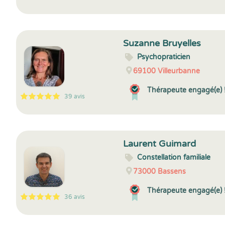
5
1
5
40
Suzanne Bruyelles
Psychopraticien
69100
Villeurbanne
Thérapeute engagé(e) 
39 avis
5
1
5
39
Laurent Guimard
Constellation familiale
73000
Bassens
Thérapeute engagé(e) 
36 avis
5
1
5
36