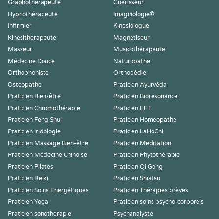
Graphothérapeute
Guérisseur
Hypnothérapeute
Imaginologie®
Infirmier
Kinesiologue
Kinesithérapeute
Magnetiseur
Masseur
Musicothérapeute
Médecine Douce
Naturopathe
Orthophoniste
Orthopédie
Ostéopathe
Praticien Ayurvéda
Praticien Bien-être
Praticien Biorésonance
Praticien Chromothérapie
Praticien EFT
Praticien Feng Shui
Praticien Homeopathe
Praticien Iridologie
Praticien LaHoChi
Praticien Massage Bien-être
Praticien Meditation
Praticien Médecine Chinoise
Praticien Phytothérapie
Praticien Pilates
Praticien Qi Gong
Praticien Reiki
Praticien Shiatsu
Praticien Soins Energétiques
Praticien Thérapies brèves
Praticien Yoga
Praticien soins psycho-corporels
Praticien sonothérapie
Psychanalyste