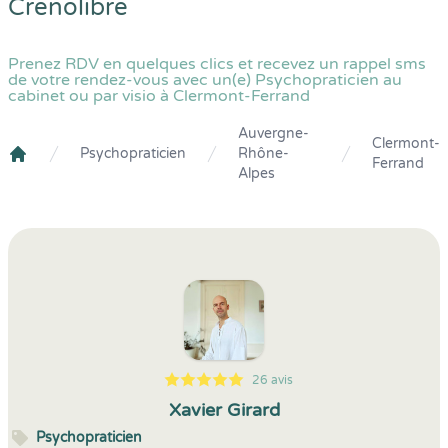
Crenolibre
Prenez RDV en quelques clics et recevez un rappel sms
de votre rendez-vous avec un(e) Psychopraticien au
cabinet ou par visio à Clermont-Ferrand
Auvergne-
Clermont-
Psychopraticien
Rhône-
Ferrand
Crenolibre
Alpes
26 avis
5
1
5
26
Xavier Girard
Psychopraticien