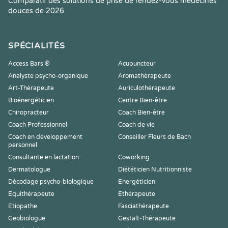
Comparatif des solutions de prise de rendez-vous médecines
douces de 2026
SPÉCIALITÉS
Access Bars ®
Acupuncteur
Analyste psycho-organique
Aromathérapeute
Art-Thérapeute
Auriculothérapeute
Bioénergéticien
Centre Bien-être
Chiropracteur
Coach Bien-être
Coach Professionnel
Coach de vie
Coach en développement
Conseiller Fleurs de Bach
personnel
Consultante en lactation
Coworking
Dermatologue
Diététicien Nutritionniste
Décodage psycho-biologique
Energéticien
Equithérapeute
Ethérapeute
Etiopathe
Fasciathérapeute
Geobiologue
Gestalt-Thérapeute