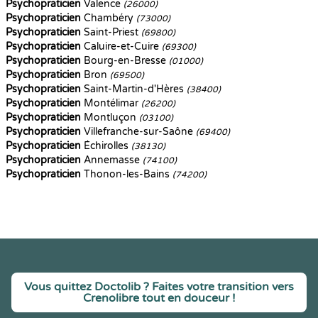
Psychopraticien
Valence
(26000)
Psychopraticien
Chambéry
(73000)
Psychopraticien
Saint-Priest
(69800)
Psychopraticien
Caluire-et-Cuire
(69300)
Psychopraticien
Bourg-en-Bresse
(01000)
Psychopraticien
Bron
(69500)
Psychopraticien
Saint-Martin-d'Hères
(38400)
Psychopraticien
Montélimar
(26200)
Psychopraticien
Montluçon
(03100)
Psychopraticien
Villefranche-sur-Saône
(69400)
Psychopraticien
Échirolles
(38130)
Psychopraticien
Annemasse
(74100)
Psychopraticien
Thonon-les-Bains
(74200)
Vous quittez Doctolib ? Faites votre transition vers
Crenolibre tout en douceur !