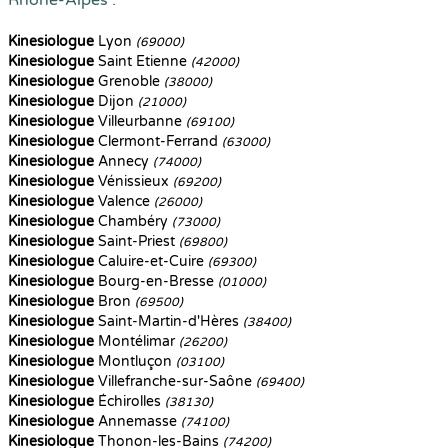
Rhône-Alpes :
Kinesiologue
Lyon
(69000)
Kinesiologue
Saint Etienne
(42000)
Kinesiologue
Grenoble
(38000)
Kinesiologue
Dijon
(21000)
Kinesiologue
Villeurbanne
(69100)
Kinesiologue
Clermont-Ferrand
(63000)
Kinesiologue
Annecy
(74000)
Kinesiologue
Vénissieux
(69200)
Kinesiologue
Valence
(26000)
Kinesiologue
Chambéry
(73000)
Kinesiologue
Saint-Priest
(69800)
Kinesiologue
Caluire-et-Cuire
(69300)
Kinesiologue
Bourg-en-Bresse
(01000)
Kinesiologue
Bron
(69500)
Kinesiologue
Saint-Martin-d'Hères
(38400)
Kinesiologue
Montélimar
(26200)
Kinesiologue
Montluçon
(03100)
Kinesiologue
Villefranche-sur-Saône
(69400)
Kinesiologue
Échirolles
(38130)
Kinesiologue
Annemasse
(74100)
Kinesiologue
Thonon-les-Bains
(74200)