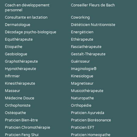
Coach en développement
Conseiller Fleurs de Bach
personnel
Consultante en lactation
Coworking
Dermatologue
Diététicien Nutritionniste
Décodage psycho-biologique
Energéticien
Equithérapeute
Ethérapeute
Etiopathe
Fasciathérapeute
Geobiologue
Gestalt-Thérapeute
Graphothérapeute
Guérisseur
Hypnothérapeute
Imaginologie®
Infirmier
Kinesiologue
Kinesithérapeute
Magnetiseur
Masseur
Musicothérapeute
Médecine Douce
Naturopathe
Orthophoniste
Orthopédie
Ostéopathe
Praticien Ayurvéda
Praticien Bien-être
Praticien Biorésonance
Praticien Chromothérapie
Praticien EFT
Praticien Feng Shui
Praticien Homeopathe