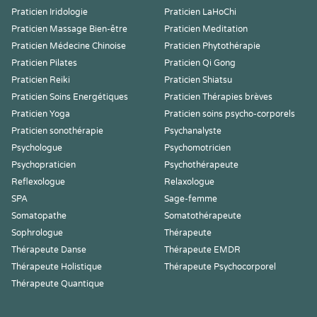
Praticien Iridologie
Praticien LaHoChi
Praticien Massage Bien-être
Praticien Meditation
Praticien Médecine Chinoise
Praticien Phytothérapie
Praticien Pilates
Praticien Qi Gong
Praticien Reiki
Praticien Shiatsu
Praticien Soins Energétiques
Praticien Thérapies brèves
Praticien Yoga
Praticien soins psycho-corporels
Praticien sonothérapie
Psychanalyste
Psychologue
Psychomotricien
Psychopraticien
Psychothérapeute
Reflexologue
Relaxologue
SPA
Sage-femme
Somatopathe
Somatothérapeute
Sophrologue
Thérapeute
Thérapeute Danse
Thérapeute EMDR
Thérapeute Holistique
Thérapeute Psychocorporel
Thérapeute Quantique