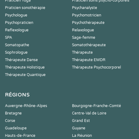
Praticien Yoga
Praticien soins psycho-corporels
Praticien sonothérapie
Psychanalyste
Psychologue
Psychomotricien
Psychopraticien
Psychothérapeute
Reflexologue
Relaxologue
SPA
Sage-femme
Somatopathe
Somatothérapeute
Sophrologue
Thérapeute
Thérapeute Danse
Thérapeute EMDR
Thérapeute Holistique
Thérapeute Psychocorporel
Thérapeute Quantique
RÉGIONS
Auvergne-Rhône-Alpes
Bourgogne-Franche-Comté
Bretagne
Centre-Val de Loire
Corse
Grand Est
Guadeloupe
Guyane
Hauts-de-France
La Réunion