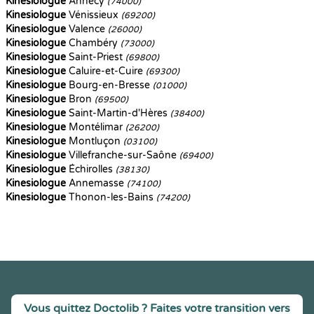
Kinesiologue
Annecy
(74000)
Kinesiologue
Vénissieux
(69200)
Kinesiologue
Valence
(26000)
Kinesiologue
Chambéry
(73000)
Kinesiologue
Saint-Priest
(69800)
Kinesiologue
Caluire-et-Cuire
(69300)
Kinesiologue
Bourg-en-Bresse
(01000)
Kinesiologue
Bron
(69500)
Kinesiologue
Saint-Martin-d'Hères
(38400)
Kinesiologue
Montélimar
(26200)
Kinesiologue
Montluçon
(03100)
Kinesiologue
Villefranche-sur-Saône
(69400)
Kinesiologue
Échirolles
(38130)
Kinesiologue
Annemasse
(74100)
Kinesiologue
Thonon-les-Bains
(74200)
Vous quittez Doctolib ? Faites votre transition vers