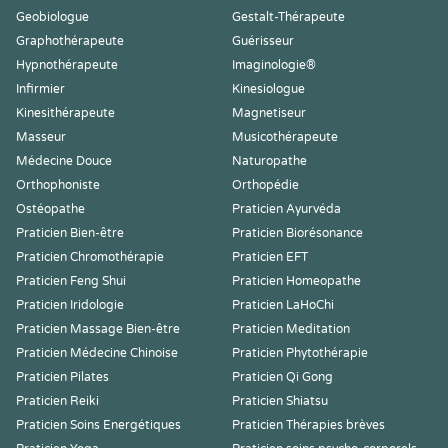
Geobiologue
Gestalt-Thérapeute
Graphothérapeute
Guérisseur
Hypnothérapeute
Imaginologie®
Infirmier
Kinesiologue
Kinesithérapeute
Magnetiseur
Masseur
Musicothérapeute
Médecine Douce
Naturopathe
Orthophoniste
Orthopédie
Ostéopathe
Praticien Ayurvéda
Praticien Bien-être
Praticien Biorésonance
Praticien Chromothérapie
Praticien EFT
Praticien Feng Shui
Praticien Homeopathe
Praticien Iridologie
Praticien LaHoChi
Praticien Massage Bien-être
Praticien Meditation
Praticien Médecine Chinoise
Praticien Phytothérapie
Praticien Pilates
Praticien Qi Gong
Praticien Reiki
Praticien Shiatsu
Praticien Soins Energétiques
Praticien Thérapies brèves