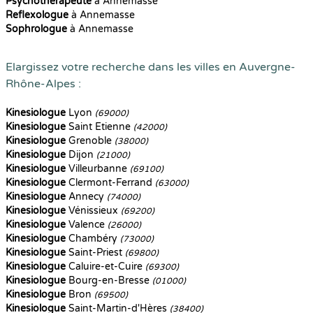
Psychothérapeute
à Annemasse
Reflexologue
à Annemasse
Sophrologue
à Annemasse
Elargissez votre recherche dans les villes en Auvergne-
Rhône-Alpes :
Kinesiologue
Lyon
(69000)
Kinesiologue
Saint Etienne
(42000)
Kinesiologue
Grenoble
(38000)
Kinesiologue
Dijon
(21000)
Kinesiologue
Villeurbanne
(69100)
Kinesiologue
Clermont-Ferrand
(63000)
Kinesiologue
Annecy
(74000)
Kinesiologue
Vénissieux
(69200)
Kinesiologue
Valence
(26000)
Kinesiologue
Chambéry
(73000)
Kinesiologue
Saint-Priest
(69800)
Kinesiologue
Caluire-et-Cuire
(69300)
Kinesiologue
Bourg-en-Bresse
(01000)
Kinesiologue
Bron
(69500)
Kinesiologue
Saint-Martin-d'Hères
(38400)