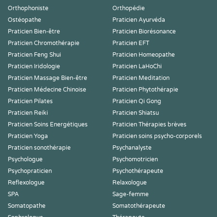
Orthophoniste
Orthopédie
Ostéopathe
Praticien Ayurvéda
Praticien Bien-être
Praticien Biorésonance
Praticien Chromothérapie
Praticien EFT
Praticien Feng Shui
Praticien Homeopathe
Praticien Iridologie
Praticien LaHoChi
Praticien Massage Bien-être
Praticien Meditation
Praticien Médecine Chinoise
Praticien Phytothérapie
Praticien Pilates
Praticien Qi Gong
Praticien Reiki
Praticien Shiatsu
Praticien Soins Energétiques
Praticien Thérapies brèves
Praticien Yoga
Praticien soins psycho-corporels
Praticien sonothérapie
Psychanalyste
Psychologue
Psychomotricien
Psychopraticien
Psychothérapeute
Reflexologue
Relaxologue
SPA
Sage-femme
Somatopathe
Somatothérapeute