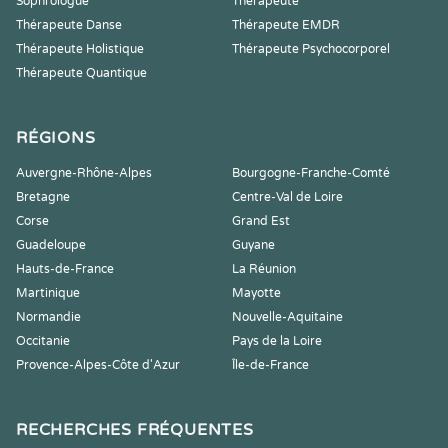
Sophrologue
Thérapeute
Thérapeute Danse
Thérapeute EMDR
Thérapeute Holistique
Thérapeute Psychocorporel
Thérapeute Quantique
RÉGIONS
Auvergne-Rhône-Alpes
Bourgogne-Franche-Comté
Bretagne
Centre-Val de Loire
Corse
Grand Est
Guadeloupe
Guyane
Hauts-de-France
La Réunion
Martinique
Mayotte
Normandie
Nouvelle-Aquitaine
Occitanie
Pays de la Loire
Provence-Alpes-Côte d'Azur
Île-de-France
RECHERCHES FRÉQUENTES