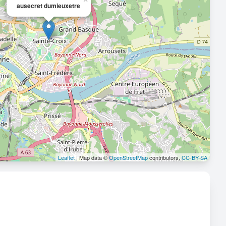
ausecret dumieuxetre
Leaflet
| Map data ©
OpenStreetMap
contributors,
CC-BY-SA