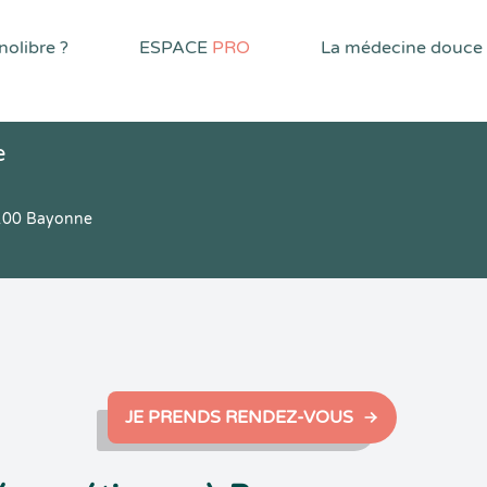
olibre ?
ESPACE
PRO
La médecine douce
e
4100 Bayonne
JE PRENDS RENDEZ-VOUS