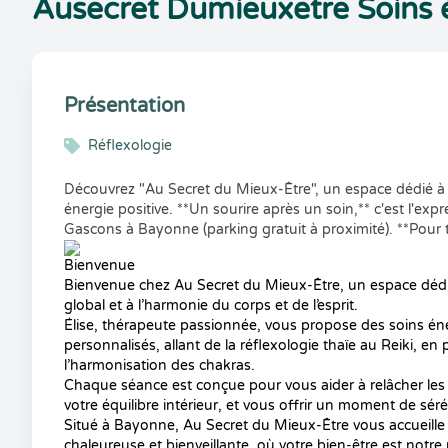
Ausecret Dumieuxetre Soins 
Présentation
Réflexologie
Découvrez "Au Secret du Mieux-Être", un espace dédié à l’h
énergie positive. **Un sourire après un soin,** c'est l'exp
Gascons à Bayonne (parking gratuit à proximité). **Pour
Bienvenue
Bienvenue chez Au Secret du Mieux-Être, un espace dédié
global et à l’harmonie du corps et de l’esprit.
Élise, thérapeute passionnée, vous propose des soins én
personnalisés, allant de la réflexologie thaïe au Reiki, en
l’harmonisation des chakras.
Chaque séance est conçue pour vous aider à relâcher les 
votre équilibre intérieur, et vous offrir un moment de sér
Situé à Bayonne, Au Secret du Mieux-Être vous accueill
chaleureuse et bienveillante, où votre bien-être est notre p