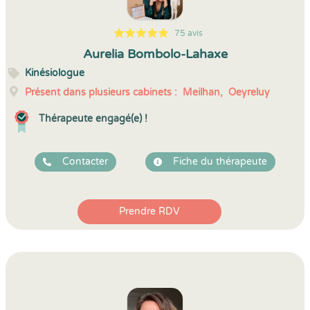
75 avis
5
1
5
75
Aurelia Bombolo-Lahaxe
Kinésiologue
Présent dans plusieurs cabinets :
Meilhan,
Oeyreluy
Thérapeute engagé(e) !
Contacter
Fiche du thérapeute
Prendre RDV