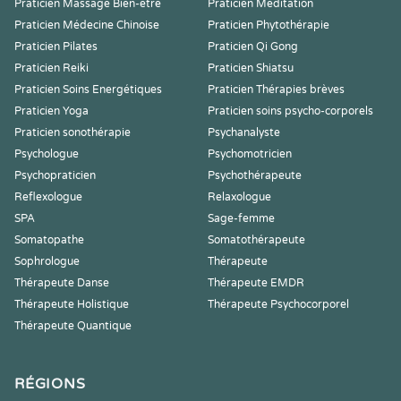
Praticien Massage Bien-être
Praticien Meditation
Praticien Médecine Chinoise
Praticien Phytothérapie
Praticien Pilates
Praticien Qi Gong
Praticien Reiki
Praticien Shiatsu
Praticien Soins Energétiques
Praticien Thérapies brèves
Praticien Yoga
Praticien soins psycho-corporels
Praticien sonothérapie
Psychanalyste
Psychologue
Psychomotricien
Psychopraticien
Psychothérapeute
Reflexologue
Relaxologue
SPA
Sage-femme
Somatopathe
Somatothérapeute
Sophrologue
Thérapeute
Thérapeute Danse
Thérapeute EMDR
Thérapeute Holistique
Thérapeute Psychocorporel
Thérapeute Quantique
RÉGIONS