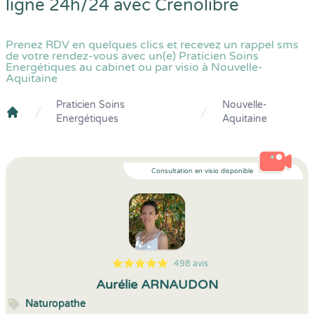
ligne 24h/24 avec
Crenolibre
Prenez RDV en quelques clics et recevez un rappel sms
de votre rendez-vous avec un(e) Praticien Soins
Energétiques au cabinet ou par visio à Nouvelle-
Aquitaine
Praticien Soins
Nouvelle-
Energétiques
Aquitaine
Crenolibre
Consultation en visio disponible
498 avis
5
1
5
498
Aurélie ARNAUDON
Naturopathe