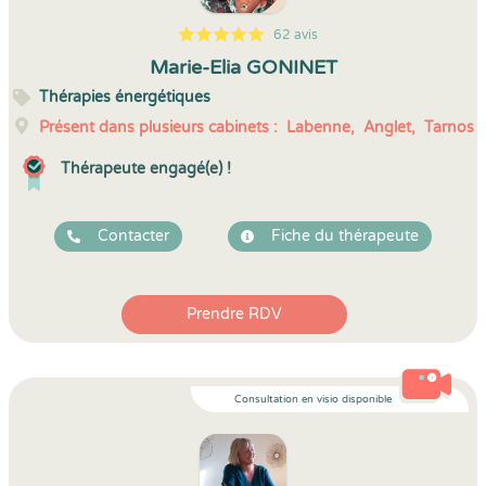
62 avis
5
1
5
62
Marie-Elia GONINET
Thérapies énergétiques
Présent dans plusieurs cabinets :
Labenne,
Anglet,
Tarnos
Thérapeute engagé(e) !
Contacter
Fiche du thérapeute
Prendre RDV
Consultation en visio disponible