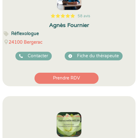
58 avis
5
1
5
58
Agnès Fournier
Réflexologue
24100
Bergerac
Contacter
Fiche du thérapeute
Prendre RDV