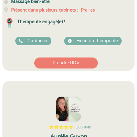
Massage bien-être
Présent dans plusieurs cabinets :
Prailles
Thérapeute engagé(e) !
Contacter
Fiche du thérapeute
Prendre RDV
105 avis
5
1
5
105
Aurélie Guyon