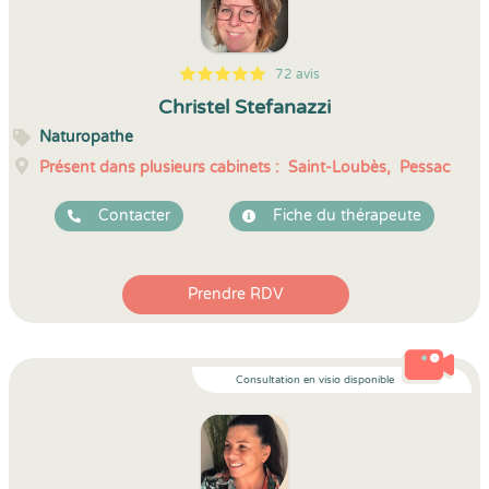
72 avis
5
1
5
72
Christel Stefanazzi
Naturopathe
Présent dans plusieurs cabinets :
Saint-Loubès,
Pessac
Contacter
Fiche du thérapeute
Prendre RDV
Consultation en visio disponible