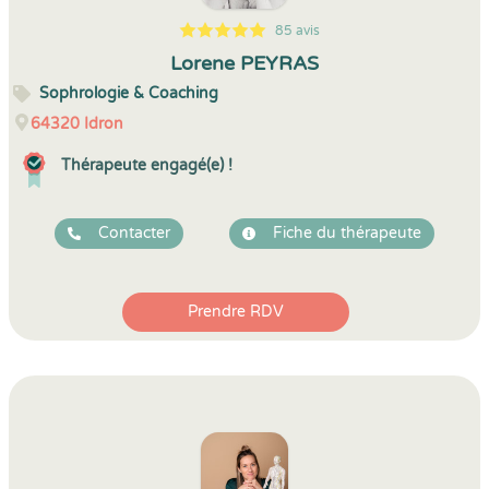
85 avis
5
1
5
85
Lorene PEYRAS
Sophrologie & Coaching
64320
Idron
Thérapeute engagé(e) !
Contacter
Fiche du thérapeute
Prendre RDV