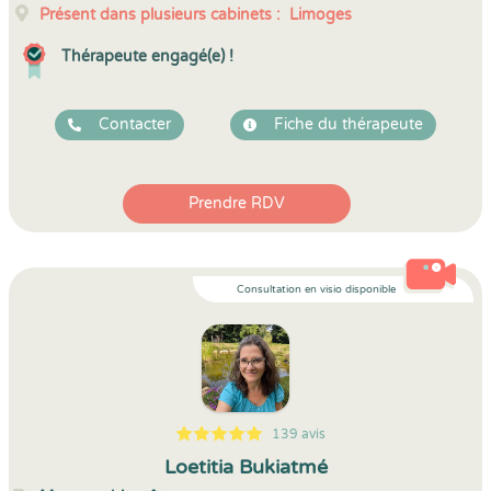
Présent dans plusieurs cabinets :
Limoges
Thérapeute engagé(e) !
Contacter
Fiche du thérapeute
Prendre RDV
Consultation en visio disponible
139 avis
5
1
5
139
Loetitia Bukiatmé