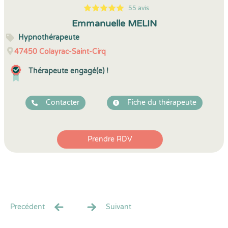
55 avis
5
1
5
55
Emmanuelle MELIN
Hypnothérapeute
47450
Colayrac-Saint-Cirq
Thérapeute engagé(e) !
Contacter
Fiche du thérapeute
Prendre RDV
Precédent
Suivant