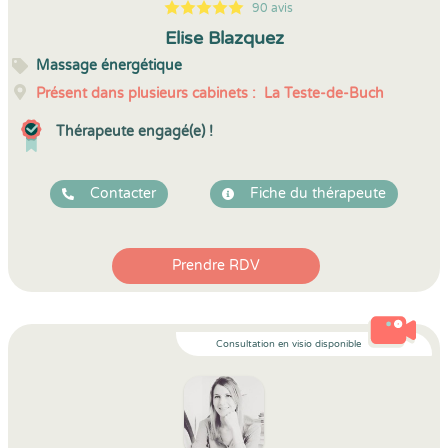
90 avis
5
1
5
90
Elise Blazquez
Massage énergétique
Présent dans plusieurs cabinets :
La Teste-de-Buch
Thérapeute engagé(e) !
Contacter
Fiche du thérapeute
Prendre RDV
Consultation en visio disponible