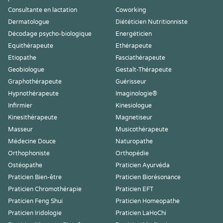
Consultante en lactation
Coworking
Dermatologue
Diététicien Nutritionniste
Décodage psycho-biologique
Energéticien
Equithérapeute
Ethérapeute
Etiopathe
Fasciathérapeute
Geobiologue
Gestalt-Thérapeute
Graphothérapeute
Guérisseur
Hypnothérapeute
Imaginologie®
Infirmier
Kinesiologue
Kinesithérapeute
Magnetiseur
Masseur
Musicothérapeute
Médecine Douce
Naturopathe
Orthophoniste
Orthopédie
Ostéopathe
Praticien Ayurvéda
Praticien Bien-être
Praticien Biorésonance
Praticien Chromothérapie
Praticien EFT
Praticien Feng Shui
Praticien Homeopathe
Praticien Iridologie
Praticien LaHoChi