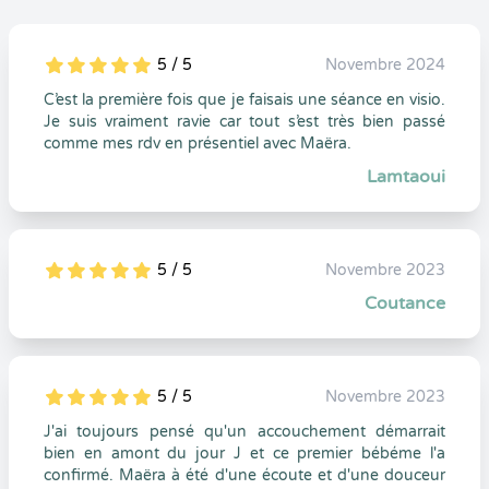
5 / 5
Novembre 2024
5
1
5
0
C’est la première fois que je faisais une séance en visio.
Je suis vraiment ravie car tout s’est très bien passé
comme mes rdv en présentiel avec Maëra.
Lamtaoui
5 / 5
Novembre 2023
5
1
5
0
Coutance
5 / 5
Novembre 2023
5
1
5
0
J'ai toujours pensé qu'un accouchement démarrait
bien en amont du jour J et ce premier bébéme l'a
confirmé. Maëra à été d'une écoute et d'une douceur