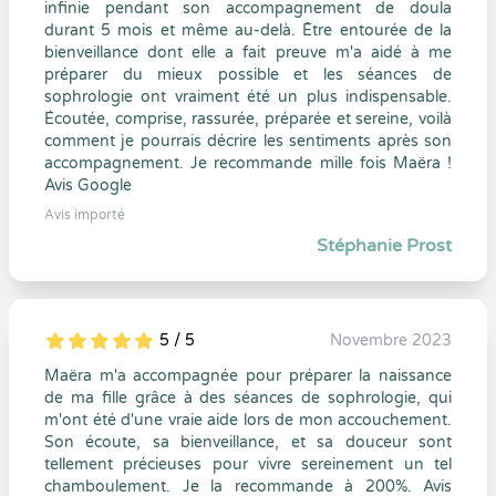
infinie pendant son accompagnement de doula
durant 5 mois et même au-delà. Être entourée de la
bienveillance dont elle a fait preuve m'a aidé à me
préparer du mieux possible et les séances de
sophrologie ont vraiment été un plus indispensable.
Écoutée, comprise, rassurée, préparée et sereine, voilà
comment je pourrais décrire les sentiments après son
accompagnement. Je recommande mille fois Maëra !
Avis Google
Avis importé
Stéphanie Prost
5 / 5
Novembre 2023
5
1
5
0
Maëra m'a accompagnée pour préparer la naissance
de ma fille grâce à des séances de sophrologie, qui
m'ont été d'une vraie aide lors de mon accouchement.
Son écoute, sa bienveillance, et sa douceur sont
tellement précieuses pour vivre sereinement un tel
chamboulement. Je la recommande à 200%. Avis