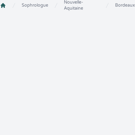
Nouvelle-
Sophrologue
Bordeaux
Aquitaine
Crenolibre