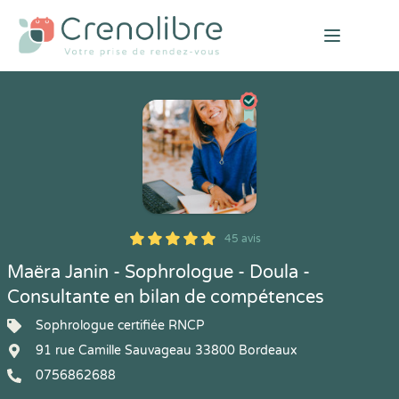
Open mai
45 avis
5
1
5
45
Maëra Janin - Sophrologue - Doula -
Consultante en bilan de compétences
Sophrologue certifiée RNCP
91 rue Camille Sauvageau 33800 Bordeaux
0756862688