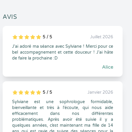
AVIS
5 / 5
Juillet 2026
5
1
5
0
J'ai adoré ma séance avec Sylviane ! Merci pour ce
bel accompagnement et cette douceur ! J'ai hâte
de faire la prochaine :D
Alice
5 / 5
Janvier 2026
5
1
5
0
Sylviane est une sophrologue formidable,
bienveillante et très à l'écoute, qui nous aide
efficacement dans nos différentes
problématiques. Après avoir été suivie il y a
quelques années, c’est maintenant ma fille de 14
ans qui est ravie de suivre des séances pour la