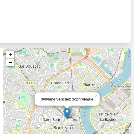
+
−
×
Sylviane Sanchez Sophrologue