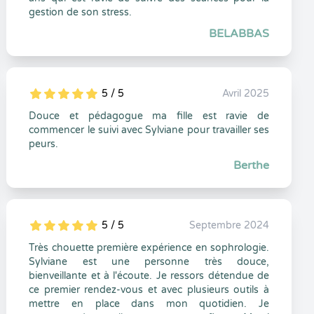
gestion de son stress.
BELABBAS
5 / 5
Avril 2025
5
1
5
0
Douce et pédagogue ma fille est ravie de
commencer le suivi avec Sylviane pour travailler ses
peurs.
Berthe
5 / 5
Septembre 2024
5
1
5
0
Très chouette première expérience en sophrologie.
Sylviane est une personne très douce,
bienveillante et à l'écoute. Je ressors détendue de
ce premier rendez-vous et avec plusieurs outils à
mettre en place dans mon quotidien. Je