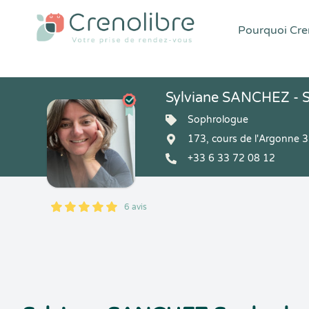
Pourquoi Cren
Sylviane SANCHEZ - S
Sophrologue
173, cours de l'Argonne
+33 6 33 72 08 12
6 avis
5
1
5
6