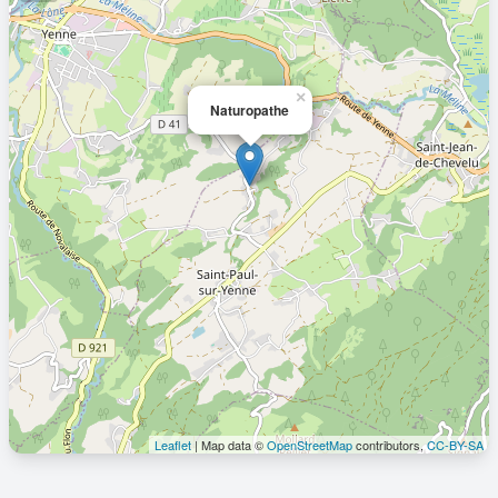
×
Naturopathe
Leaflet
| Map data ©
OpenStreetMap
contributors,
CC-BY-SA