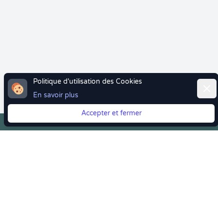
Politique d'utilisation des Cookies
Ferm
En savoir plus
Accepter et fermer
Vous quittez Doctolib ? Faites votre transition vers
Crenolibre tout en douceur !