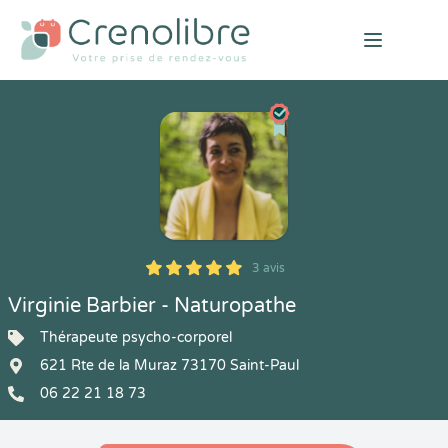
Open mai
3 avis
5
1
5
3
Virginie Barbier - Naturopathe
Thérapeute psycho-corporel
621 Rte de la Muraz 73170 Saint-Paul
06 22 21 18 73