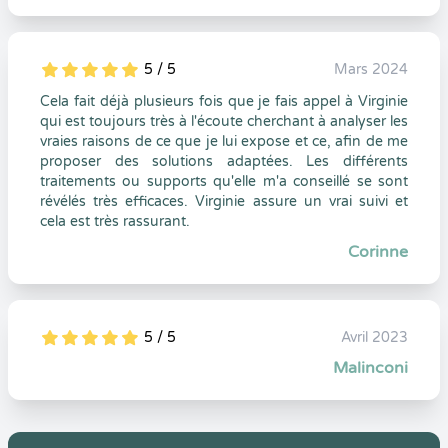
5 / 5
Mars 2024
5
1
5
0
Cela fait déjà plusieurs fois que je fais appel à Virginie
qui est toujours très à l'écoute cherchant à analyser les
vraies raisons de ce que je lui expose et ce, afin de me
proposer des solutions adaptées. Les différents
traitements ou supports qu'elle m'a conseillé se sont
révélés très efficaces. Virginie assure un vrai suivi et
cela est très rassurant.
Corinne
5 / 5
Avril 2023
5
1
5
0
Malinconi