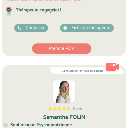
Thérapeute engagé(e) !
Contacter
Fiche du thérapeute
Prendre RDV
Consultation en visio disponible
8 avis
5
1
5
8
Samantha FOLIN
Sophrologue Psychopraticienne