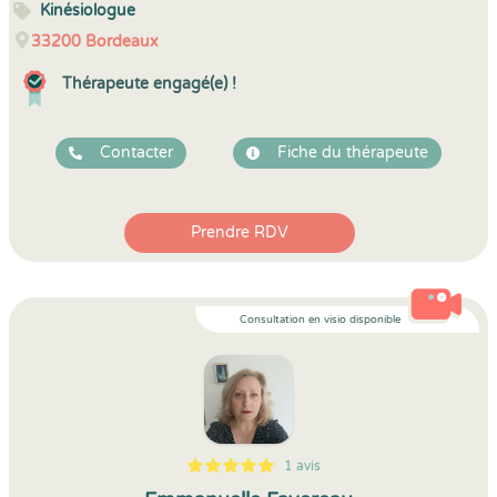
Kinésiologue
33200
Bordeaux
Thérapeute engagé(e) !
Contacter
Fiche du thérapeute
Prendre RDV
Consultation en visio disponible
1 avis
5
1
5
1