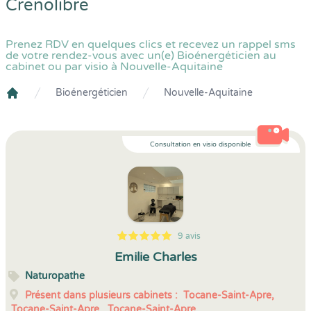
Crenolibre
Prenez RDV en quelques clics et recevez un rappel sms
de votre rendez-vous avec un(e) Bioénergéticien au
cabinet ou par visio à Nouvelle-Aquitaine
Bioénergéticien
Nouvelle-Aquitaine
Crenolibre
Consultation en visio disponible
9 avis
5
1
5
9
Emilie Charles
Naturopathe
Présent dans plusieurs cabinets :
Tocane-Saint-Apre,
Tocane-Saint-Apre,
Tocane-Saint-Apre