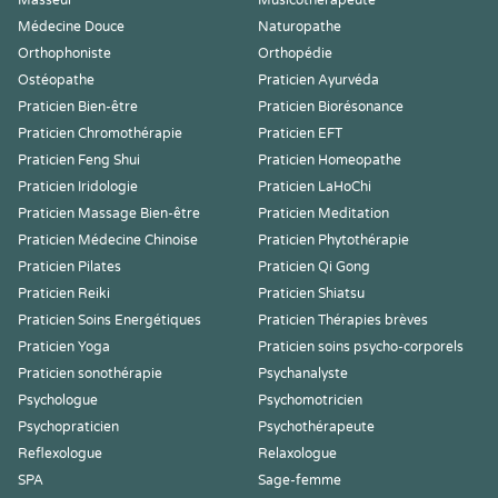
Masseur
Musicothérapeute
Médecine Douce
Naturopathe
Orthophoniste
Orthopédie
Ostéopathe
Praticien Ayurvéda
Praticien Bien-être
Praticien Biorésonance
Praticien Chromothérapie
Praticien EFT
Praticien Feng Shui
Praticien Homeopathe
Praticien Iridologie
Praticien LaHoChi
Praticien Massage Bien-être
Praticien Meditation
Praticien Médecine Chinoise
Praticien Phytothérapie
Praticien Pilates
Praticien Qi Gong
Praticien Reiki
Praticien Shiatsu
Praticien Soins Energétiques
Praticien Thérapies brèves
Praticien Yoga
Praticien soins psycho-corporels
Praticien sonothérapie
Psychanalyste
Psychologue
Psychomotricien
Psychopraticien
Psychothérapeute
Reflexologue
Relaxologue
SPA
Sage-femme