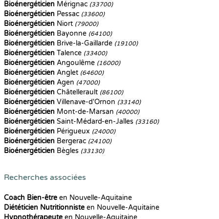
Bioénergéticien
Mérignac
(33700)
Bioénergéticien
Pessac
(33600)
Bioénergéticien
Niort
(79000)
Bioénergéticien
Bayonne
(64100)
Bioénergéticien
Brive-la-Gaillarde
(19100)
Bioénergéticien
Talence
(33400)
Bioénergéticien
Angoulême
(16000)
Bioénergéticien
Anglet
(64600)
Bioénergéticien
Agen
(47000)
Bioénergéticien
Châtellerault
(86100)
Bioénergéticien
Villenave-d'Ornon
(33140)
Bioénergéticien
Mont-de-Marsan
(40000)
Bioénergéticien
Saint-Médard-en-Jalles
(33160)
Bioénergéticien
Périgueux
(24000)
Bioénergéticien
Bergerac
(24100)
Bioénergéticien
Bègles
(33130)
Recherches associées
Coach Bien-être
en Nouvelle-Aquitaine
Diététicien Nutritionniste
en Nouvelle-Aquitaine
Hypnothérapeute
en Nouvelle-Aquitaine