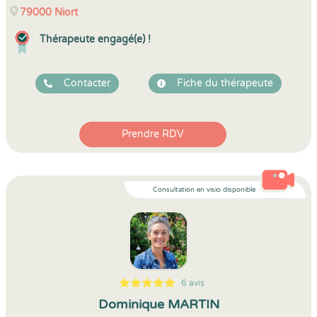
79000
Niort
Thérapeute engagé(e) !
Contacter
Fiche du thérapeute
Prendre RDV
Consultation en visio disponible
6 avis
5
1
5
6
Dominique MARTIN