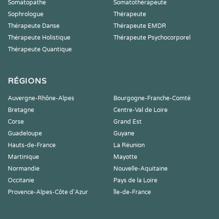
Somatopathe
Somatothérapeute
Sophrologue
Thérapeute
Thérapeute Danse
Thérapeute EMDR
Thérapeute Holistique
Thérapeute Psychocorporel
Thérapeute Quantique
RÉGIONS
Auvergne-Rhône-Alpes
Bourgogne-Franche-Comté
Bretagne
Centre-Val de Loire
Corse
Grand Est
Guadeloupe
Guyane
Hauts-de-France
La Réunion
Martinique
Mayotte
Normandie
Nouvelle-Aquitaine
Occitanie
Pays de la Loire
Provence-Alpes-Côte d'Azur
Île-de-France