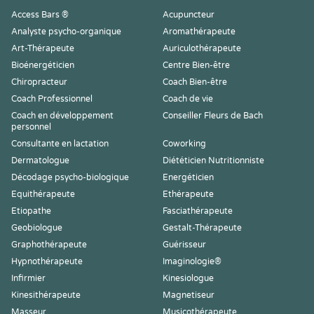
Access Bars ®
Acupuncteur
Analyste psycho-organique
Aromathérapeute
Art-Thérapeute
Auriculothérapeute
Bioénergéticien
Centre Bien-être
Chiropracteur
Coach Bien-être
Coach Professionnel
Coach de vie
Coach en développement
Conseiller Fleurs de Bach
personnel
Consultante en lactation
Coworking
Dermatologue
Diététicien Nutritionniste
Décodage psycho-biologique
Energéticien
Equithérapeute
Ethérapeute
Etiopathe
Fasciathérapeute
Geobiologue
Gestalt-Thérapeute
Graphothérapeute
Guérisseur
Hypnothérapeute
Imaginologie®
Infirmier
Kinesiologue
Kinesithérapeute
Magnetiseur
Masseur
Musicothérapeute