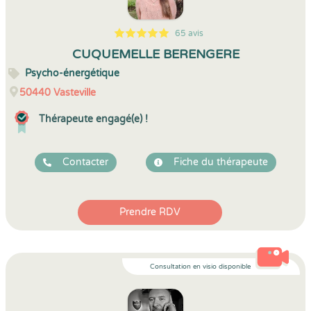
65 avis
5
1
5
65
CUQUEMELLE BERENGERE
Psycho-énergétique
50440
Vasteville
Thérapeute engagé(e) !
Contacter
Fiche du thérapeute
Prendre RDV
Consultation en visio disponible