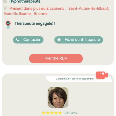
Hypnothérapeute
Présent dans plusieurs cabinets :
Saint-Aubin-lès-Elbeuf,
Bois-Guillaume,
Brionne
Thérapeute engagé(e) !
Contacter
Fiche du thérapeute
Prendre RDV
Consultation en visio disponible
180 avis
5
1
5
180