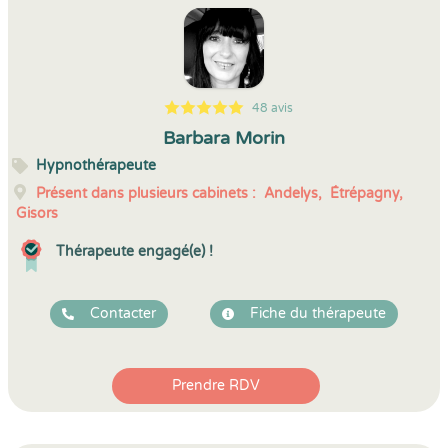
48 avis
5
1
5
48
Barbara Morin
Hypnothérapeute
Présent dans plusieurs cabinets :
Andelys,
Étrépagny,
Gisors
Thérapeute engagé(e) !
Contacter
Fiche du thérapeute
Prendre RDV