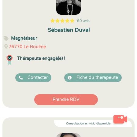
60 avis
5
1
5
60
Sébastien Duval
Magnétiseur
76770
Le Houlme
Thérapeute engagé(e) !
Contacter
Fiche du thérapeute
Prendre RDV
Consultation en visio disponible