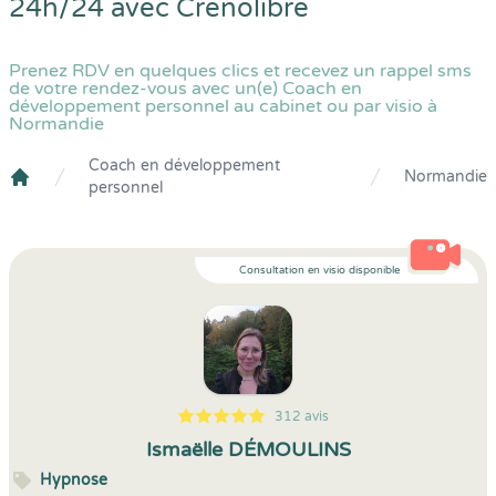
24h/24 avec
Crenolibre
Prenez RDV en quelques clics et recevez un rappel sms
de votre rendez-vous avec un(e) Coach en
développement personnel au cabinet ou par visio à
Normandie
Coach en développement
Normandie
personnel
Crenolibre
Consultation en visio disponible
312 avis
5
1
5
312
Ismaëlle DÉMOULINS
Hypnose