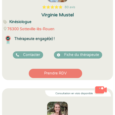
80 avis
5
1
5
80
Virginie Mustel
Kinésiologue
76300
Sotteville-lès-Rouen
Thérapeute engagé(e) !
Contacter
Fiche du thérapeute
Prendre RDV
Consultation en visio disponible