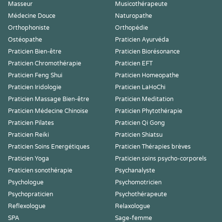
Masseur
Musicothérapeute
Médecine Douce
Naturopathe
Orthophoniste
Orthopédie
Ostéopathe
Praticien Ayurvéda
Praticien Bien-être
Praticien Biorésonance
Praticien Chromothérapie
Praticien EFT
Praticien Feng Shui
Praticien Homeopathe
Praticien Iridologie
Praticien LaHoChi
Praticien Massage Bien-être
Praticien Meditation
Praticien Médecine Chinoise
Praticien Phytothérapie
Praticien Pilates
Praticien Qi Gong
Praticien Reiki
Praticien Shiatsu
Praticien Soins Energétiques
Praticien Thérapies brèves
Praticien Yoga
Praticien soins psycho-corporels
Praticien sonothérapie
Psychanalyste
Psychologue
Psychomotricien
Psychopraticien
Psychothérapeute
Reflexologue
Relaxologue
SPA
Sage-femme