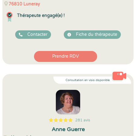
76810
Luneray
Thérapeute engagé(e) !
Contacter
Fiche du thérapeute
Prendre RDV
Consultation en visio disponible
281 avis
5
1
5
281
Anne Guerre