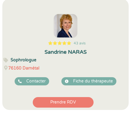
43 avis
5
1
5
43
Sandrine NARAS
Sophrologue
76160
Darnétal
Contacter
Fiche du thérapeute
Prendre RDV