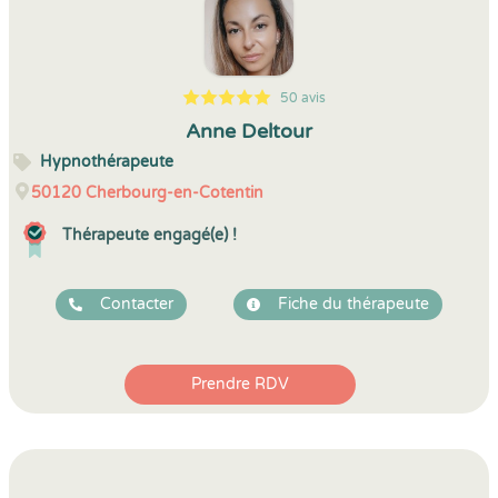
50 avis
5
1
5
50
Anne Deltour
Hypnothérapeute
50120
Cherbourg-en-Cotentin
Thérapeute engagé(e) !
Contacter
Fiche du thérapeute
Prendre RDV