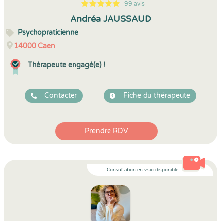
99 avis
5
1
5
99
Andréa JAUSSAUD
Psychopraticienne
14000
Caen
Thérapeute engagé(e) !
Contacter
Fiche du thérapeute
Prendre RDV
Consultation en visio disponible