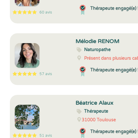
Thérapeute engagé(e) 
60 avis
5
1
5
60
Mélodie RENOM
Naturopathe
Présent dans plusieurs cab
Thérapeute engagé(e) 
57 avis
5
1
5
57
Béatrice Alaux
Thérapeute
31000
Toulouse
Thérapeute engagé(e) 
51 avis