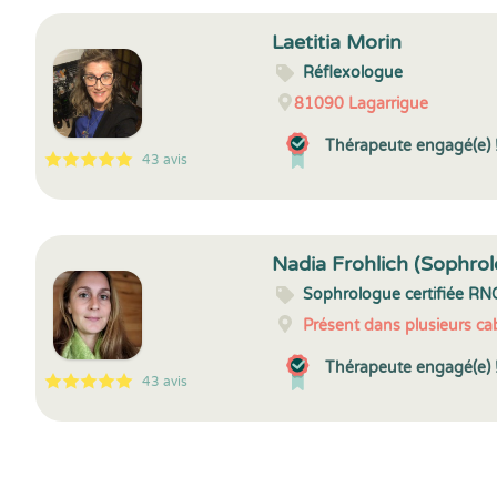
Laetitia Morin
Réflexologue
81090
Lagarrigue
Thérapeute engagé(e) 
43 avis
5
1
5
43
Nadia Frohlich (Sophrol
Sophrologue certifiée RN
Présent dans plusieurs cab
Thérapeute engagé(e) 
43 avis
5
1
5
43