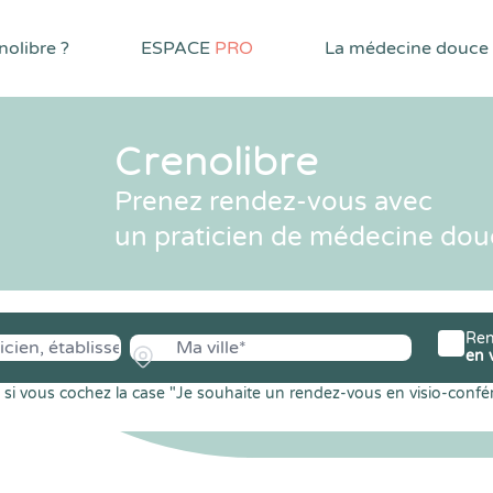
olibre ?
ESPACE
PRO
La médecine douce
Crenolibre
Prenez rendez-vous avec
un praticien de médecine dou
Ren
en 
si vous cochez la case "Je souhaite un rendez-vous en visio-confé