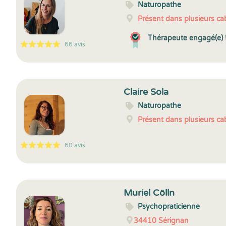
Naturopathe
Présent dans plusieurs cab
Thérapeute engagé(e) 
66 avis
5
1
5
66
Claire Sola
Naturopathe
Présent dans plusieurs cab
60 avis
5
1
5
60
Muriel Cölln
Psychopraticienne
34410
Sérignan