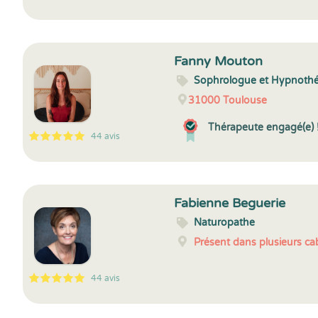
5
1
5
51
Fanny Mouton
Sophrologue et Hypnoth
31000
Toulouse
Thérapeute engagé(e) 
44 avis
5
1
5
44
Fabienne Beguerie
Naturopathe
Présent dans plusieurs cab
44 avis
5
1
5
44