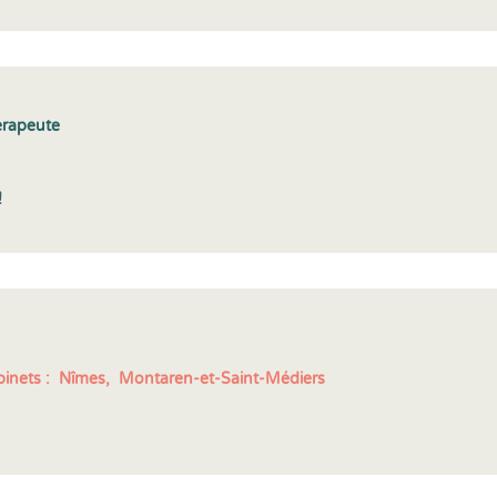
érapeute
!
inets :
Nîmes,
Montaren-et-Saint-Médiers