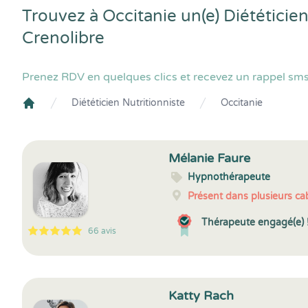
Trouvez à Occitanie un(e) Diététicie
Crenolibre
Prenez RDV en quelques clics et recevez un rappel sms 
Diététicien Nutritionniste
Occitanie
Crenolibre
Mélanie Faure
Hypnothérapeute
Présent dans plusieurs cab
Thérapeute engagé(e) 
66 avis
5
1
5
66
Katty Rach