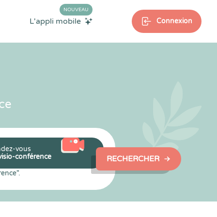
NOUVEAU
L'appli mobile
Connexion
ce
dez-vous
visio-conférence
RECHERCHER
rence".