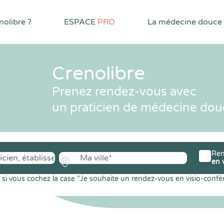
olibre ?
ESPACE
PRO
La médecine douce
Crenolibre
Prenez rendez-vous avec
un praticien de médecine dou
Ren
en 
si vous cochez la case "Je souhaite un rendez-vous en visio-confé