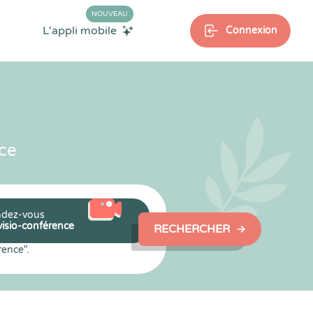
NOUVEAU
L'appli mobile
Connexion
ce
dez-vous
visio-conférence
RECHERCHER
rence".