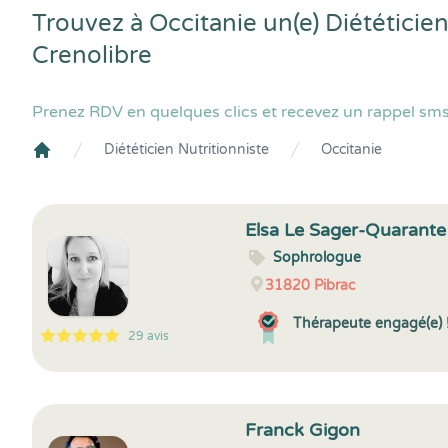
Trouvez à Occitanie un(e) Diététicie
Crenolibre
Prenez RDV en quelques clics et recevez un rappel sms 
Diététicien Nutritionniste
Occitanie
Crenolibre
Elsa Le Sager-Quarante
Sophrologue
31820
Pibrac
Thérapeute engagé(e) 
29 avis
5
1
5
29
Franck Gigon