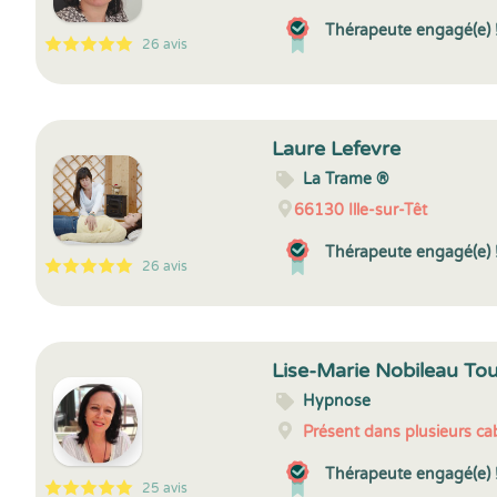
Thérapeute engagé(e) 
26 avis
5
1
5
26
Laure Lefevre
La Trame ®
66130
Ille-sur-Têt
Thérapeute engagé(e) 
26 avis
5
1
5
26
Lise-Marie Nobileau To
Hypnose
Présent dans plusieurs cab
Thérapeute engagé(e) 
25 avis