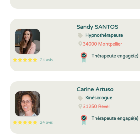
5
1
5
25
Sandy SANTOS
Hypnothérapeute
34000
Montpellier
Thérapeute engagé(e) 
24 avis
5
1
5
24
Carine Artuso
Kinésiologue
31250
Revel
Thérapeute engagé(e) 
24 avis
5
1
5
24