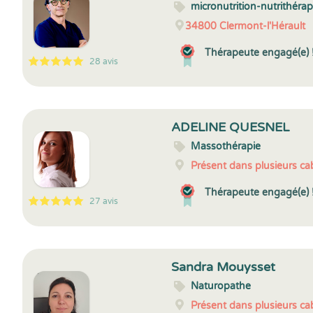
micronutrition-nutrithérap
34800
Clermont-l'Hérault
Thérapeute engagé(e) 
28 avis
5
1
5
28
ADELINE QUESNEL
Massothérapie
Présent dans plusieurs cab
Thérapeute engagé(e) 
27 avis
5
1
5
27
Sandra Mouysset
Naturopathe
Présent dans plusieurs cab