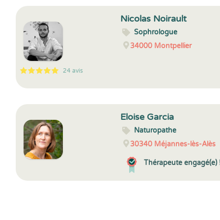
Nicolas Noirault
Sophrologue
34000
Montpellier
24 avis
5
1
5
24
Eloise Garcia
Naturopathe
30340
Méjannes-lès-Alès
Thérapeute engagé(e) 