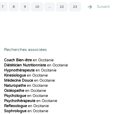
Suivant
7
8
9
10
...
22
23
Recherches associées
Coach Bien-être
en Occitanie
Diététicien Nutritionniste
en Occitanie
Hypnothérapeute
en Occitanie
Kinesiologue
en Occitanie
Médecine Douce
en Occitanie
Naturopathe
en Occitanie
Ostéopathe
en Occitanie
Psychologue
en Occitanie
Psychothérapeute
en Occitanie
Reflexologue
en Occitanie
Sophrologue
en Occitanie