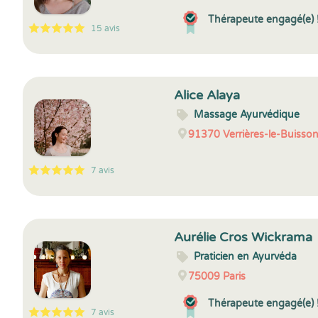
Thérapeute engagé(e) 
15 avis
5
1
5
15
Alice Alaya
Massage Ayurvédique
91370
Verrières-le-Buisso
7 avis
5
1
5
7
Aurélie Cros Wickrama
Praticien en Ayurvéda
75009
Paris
Thérapeute engagé(e) 
7 avis