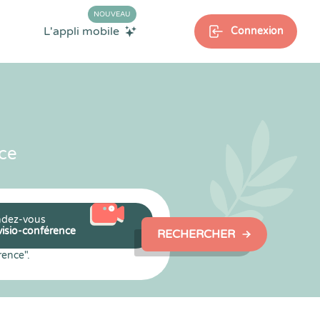
NOUVEAU
L'appli mobile
Connexion
ce
dez-vous
visio-conférence
RECHERCHER
rence".