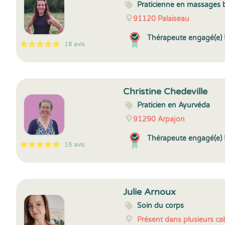
Praticienne en massages 
91120
Palaiseau
Thérapeute engagé(e) 
18 avis
5
1
5
18
Christine Chedeville
Praticien en Ayurvéda
91290
Arpajon
Thérapeute engagé(e) 
15 avis
5
1
5
15
Julie Arnoux
Soin du corps
Présent dans plusieurs cab