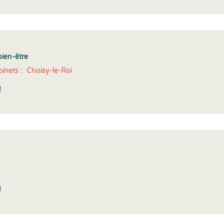
bien-être
inets :
Choisy-le-Roi
!
!