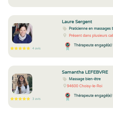
5
1
5
7
Laure Sergent
Praticienne en massages 
Présent dans plusieurs cab
Thérapeute engagé(e) 
4 avis
5
1
5
4
Samantha LEFEBVRE
Massage bien-être
94600
Choisy-le-Roi
Thérapeute engagé(e) 
3 avis
5
1
5
3