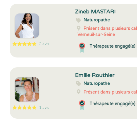
Zineb MASTARI
Naturopathe
Présent dans plusieurs cab
Verneuil-sur-Seine
2 avis
Thérapeute engagé(e) 
5
1
5
2
Emilie Routhier
Naturopathe
Présent dans plusieurs cab
Thérapeute engagé(e) 
1 avis
5
1
5
1