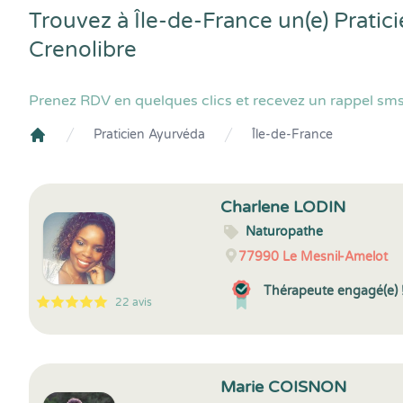
Trouvez à Île-de-France un(e) Prati
Crenolibre
Prenez RDV en quelques clics et recevez un rappel sms 
Praticien Ayurvéda
Île-de-France
Crenolibre
Charlene LODIN
Naturopathe
77990
Le Mesnil-Amelot
Thérapeute engagé(e) 
22 avis
5
1
5
22
Marie COISNON