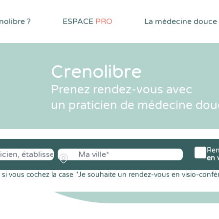
olibre ?
ESPACE
PRO
La médecine douce
Crenolibre
Prenez rendez-vous avec
un praticien de médecine dou
Ren
en 
si vous cochez la case "Je souhaite un rendez-vous en visio-confé