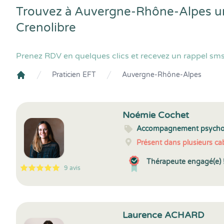
Trouvez à Auvergne-Rhône-Alpes un(
Crenolibre
Prenez RDV en quelques clics et recevez un rappel sms
Praticien EFT
Auvergne-Rhône-Alpes
Crenolibre
Noémie Cochet
Accompagnement psycho
Présent dans plusieurs cab
Thérapeute engagé(e) 
9 avis
5
1
5
9
Laurence ACHARD