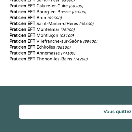
Praticien EFT
Saint-Priest
(69800)
Praticien EFT
Caluire-et-Cuire
(69300)
Praticien EFT
Bourg-en-Bresse
(01000)
Praticien EFT
Bron
(69500)
Praticien EFT
Saint-Martin-d'Hères
(38400)
Praticien EFT
Montélimar
(26200)
Praticien EFT
Montluçon
(03100)
Praticien EFT
Villefranche-sur-Saône
(69400)
Praticien EFT
Échirolles
(38130)
Praticien EFT
Annemasse
(74100)
Praticien EFT
Thonon-les-Bains
(74200)
Vous quittez 