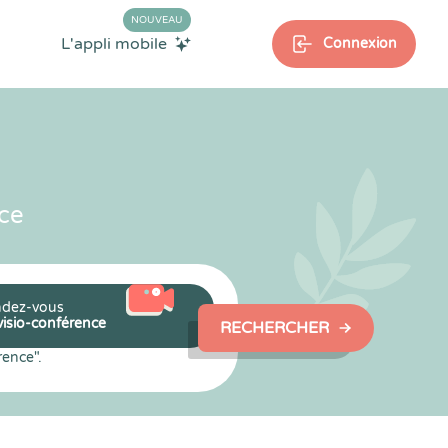
NOUVEAU
L'appli mobile
Connexion
ce
dez-vous
visio-conférence
RECHERCHER
rence".