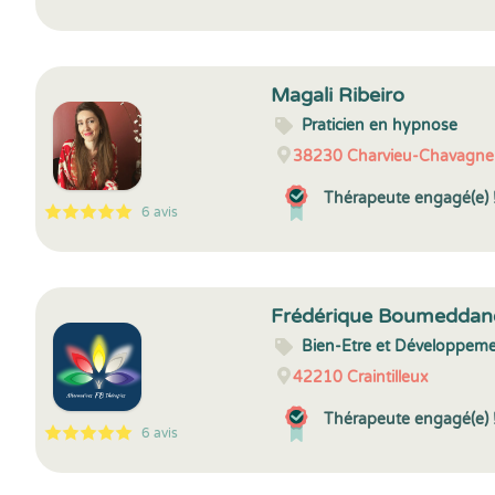
5
1
5
7
Magali Ribeiro
Praticien en hypnose
38230
Charvieu-Chavagn
Thérapeute engagé(e) 
6 avis
5
1
5
6
Frédérique Boumeddan
Bien-Etre et Développeme
42210
Craintilleux
Thérapeute engagé(e) 
6 avis
5
1
5
6