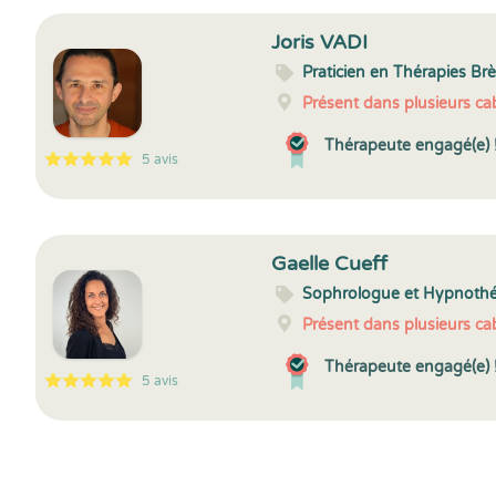
Joris VADI
Praticien en Thérapies Br
Présent dans plusieurs cab
Thérapeute engagé(e) 
5 avis
5
1
5
5
Gaelle Cueff
Sophrologue et Hypnoth
Présent dans plusieurs cab
Thérapeute engagé(e) 
5 avis
5
1
5
5