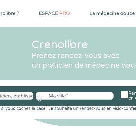
olibre ?
ESPACE
PRO
La médecine douce
Crenolibre
Prenez rendez-vous avec
un praticien de médecine dou
Ren
en 
si vous cochez la case "Je souhaite un rendez-vous en visio-confé