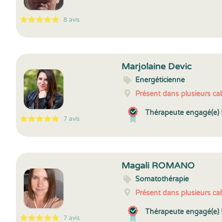
8 avis
5
1
5
8
Marjolaine Devic
Energéticienne
Présent dans plusieurs cab
Thérapeute engagé(e) 
7 avis
5
1
5
7
Magali ROMANO
Somatothérapie
Présent dans plusieurs cab
Thérapeute engagé(e) 
7 avis