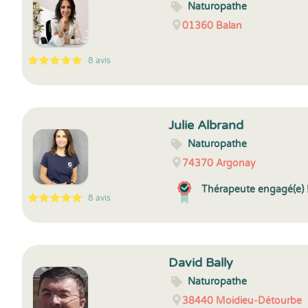
Naturopathe
01360
Balan
8 avis
5
1
5
8
Julie Albrand
Naturopathe
74370
Argonay
Thérapeute engagé(e) 
8 avis
5
1
5
8
David Bally
Naturopathe
38440
Moidieu-Détourbe