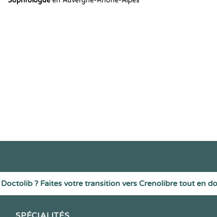
Sophrologue
en Auvergne-Rhône-Alpes
Doctolib ? Faites votre transition vers Crenolibre tout en d
SPÉCIALITÉS