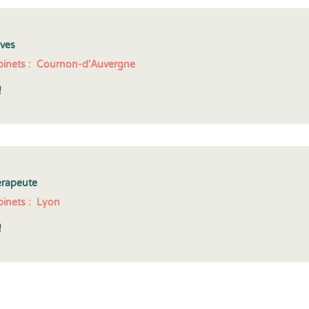
èves
inets :
Cournon-d'Auvergne
!
érapeute
inets :
Lyon
!