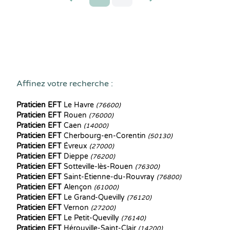
Affinez votre recherche :
Praticien EFT
Le Havre
(76600)
Praticien EFT
Rouen
(76000)
Praticien EFT
Caen
(14000)
Praticien EFT
Cherbourg-en-Corentin
(50130)
Praticien EFT
Évreux
(27000)
Praticien EFT
Dieppe
(76200)
Praticien EFT
Sotteville-lès-Rouen
(76300)
Praticien EFT
Saint-Étienne-du-Rouvray
(76800)
Praticien EFT
Alençon
(61000)
Praticien EFT
Le Grand-Quevilly
(76120)
Praticien EFT
Vernon
(27200)
Praticien EFT
Le Petit-Quevilly
(76140)
Praticien EFT
Hérouville-Saint-Clair
(14200)