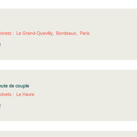
inets :
Le Grand-Quevilly,
Bordeaux,
Paris
!
eute de couple
inets :
Le Havre
!