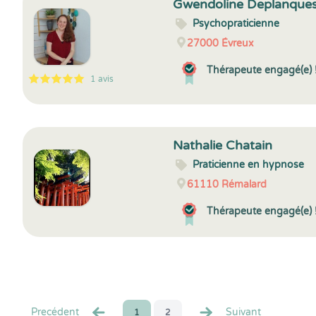
Gwendoline Deplanque
Psychopraticienne
27000
Évreux
Thérapeute engagé(e) 
1 avis
5
1
5
1
Nathalie Chatain
Praticienne en hypnose
61110
Rémalard
Thérapeute engagé(e) 
Precédent
Suivant
1
2