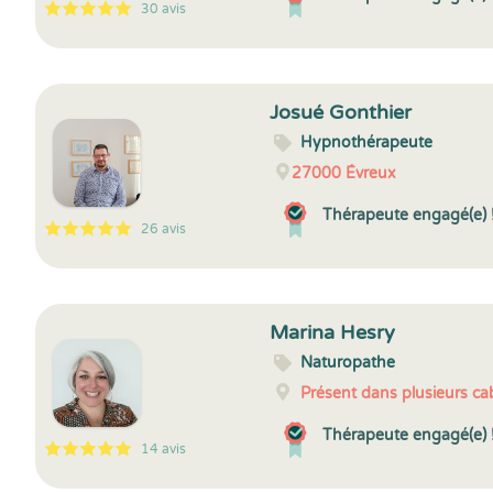
30 avis
5
1
5
30
Josué Gonthier
Hypnothérapeute
27000
Évreux
Thérapeute engagé(e) 
26 avis
5
1
5
26
Marina Hesry
Naturopathe
Présent dans plusieurs cab
Thérapeute engagé(e) 
14 avis
5
1
5
14