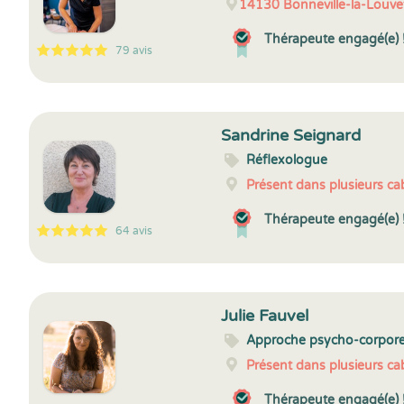
14130
Bonneville-la-Louve
Thérapeute engagé(e) 
79 avis
5
1
5
79
Sandrine Seignard
Réflexologue
Présent dans plusieurs cab
Thérapeute engagé(e) 
64 avis
5
1
5
64
Julie Fauvel
Approche psycho-corpore
Présent dans plusieurs cab
Thérapeute engagé(e) 