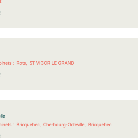
t
!
inets :
Rots,
ST VIGOR LE GRAND
!
lle
inets :
Bricquebec,
Cherbourg-Octeville,
Bricquebec
!