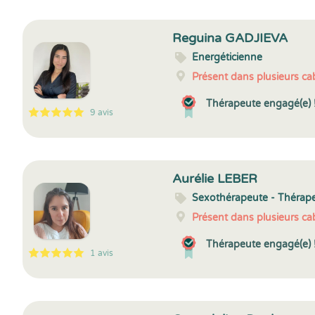
Reguina GADJIEVA
Energéticienne
Présent dans plusieurs cab
Thérapeute engagé(e) 
9 avis
5
1
5
9
Aurélie LEBER
Sexothérapeute - Thérap
Présent dans plusieurs cab
Thérapeute engagé(e) 
1 avis
5
1
5
1