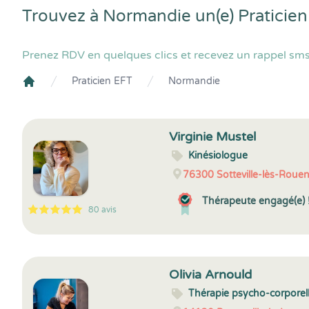
Trouvez à Normandie un(e) Praticien
Prenez RDV en quelques clics et recevez un rappel sms
Praticien EFT
Normandie
Crenolibre
Virginie Mustel
Kinésiologue
76300
Sotteville-lès-Roue
Thérapeute engagé(e) 
80 avis
5
1
5
80
Olivia Arnould
Thérapie psycho-corporel