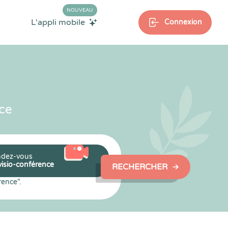
NOUVEAU
L'appli mobile
Connexion
ce
dez-vous
visio-conférence
RECHERCHER
rence".