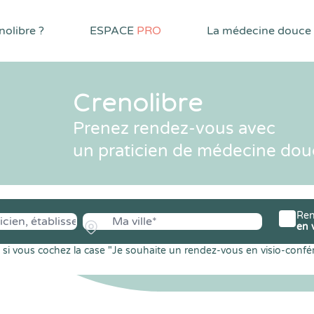
olibre ?
ESPACE
PRO
La médecine douce
Crenolibre
Prenez rendez-vous avec
un praticien de médecine dou
Ren
en 
si vous cochez la case "Je souhaite un rendez-vous en visio-confé