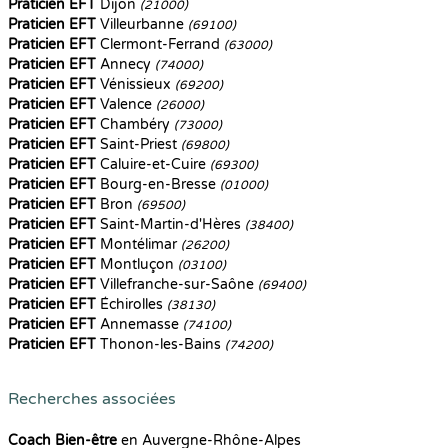
Praticien EFT
Dijon
(21000)
Praticien EFT
Villeurbanne
(69100)
Praticien EFT
Clermont-Ferrand
(63000)
Praticien EFT
Annecy
(74000)
Praticien EFT
Vénissieux
(69200)
Praticien EFT
Valence
(26000)
Praticien EFT
Chambéry
(73000)
Praticien EFT
Saint-Priest
(69800)
Praticien EFT
Caluire-et-Cuire
(69300)
Praticien EFT
Bourg-en-Bresse
(01000)
Praticien EFT
Bron
(69500)
Praticien EFT
Saint-Martin-d'Hères
(38400)
Praticien EFT
Montélimar
(26200)
Praticien EFT
Montluçon
(03100)
Praticien EFT
Villefranche-sur-Saône
(69400)
Praticien EFT
Échirolles
(38130)
Praticien EFT
Annemasse
(74100)
Praticien EFT
Thonon-les-Bains
(74200)
Recherches associées
Coach Bien-être
en Auvergne-Rhône-Alpes