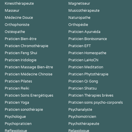
Kinesithérapeute
Magnetiseur
Masseur
Musicothérapeute
Médecine Douce
Naturopathe
Orthophoniste
Orthopédie
Ostéopathe
Praticien Ayurvéda
Praticien Bien-être
Praticien Biorésonance
Praticien Chromothérapie
Praticien EFT
Praticien Feng Shui
Praticien Homeopathe
Praticien Iridologie
Praticien LaHoChi
Praticien Massage Bien-être
Praticien Meditation
Praticien Médecine Chinoise
Praticien Phytothérapie
Praticien Pilates
Praticien Qi Gong
Praticien Reiki
Praticien Shiatsu
Praticien Soins Energétiques
Praticien Thérapies brèves
Praticien Yoga
Praticien soins psycho-corporels
Praticien sonothérapie
Psychanalyste
Psychologue
Psychomotricien
Psychopraticien
Psychothérapeute
Reflexologue
Relaxologue