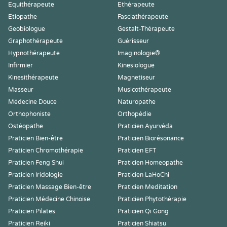
Equithérapeute
Ethérapeute
Etiopathe
Fasciathérapeute
Geobiologue
Gestalt-Thérapeute
Graphothérapeute
Guérisseur
Hypnothérapeute
Imaginologie®
Infirmier
Kinesiologue
Kinesithérapeute
Magnetiseur
Masseur
Musicothérapeute
Médecine Douce
Naturopathe
Orthophoniste
Orthopédie
Ostéopathe
Praticien Ayurvéda
Praticien Bien-être
Praticien Biorésonance
Praticien Chromothérapie
Praticien EFT
Praticien Feng Shui
Praticien Homeopathe
Praticien Iridologie
Praticien LaHoChi
Praticien Massage Bien-être
Praticien Meditation
Praticien Médecine Chinoise
Praticien Phytothérapie
Praticien Pilates
Praticien Qi Gong
Praticien Reiki
Praticien Shiatsu