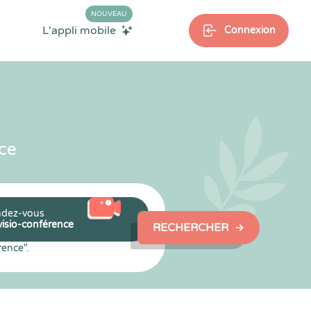
NOUVEAU
L'appli mobile
Connexion
ce
dez-vous
visio-conférence
RECHERCHER
rence".