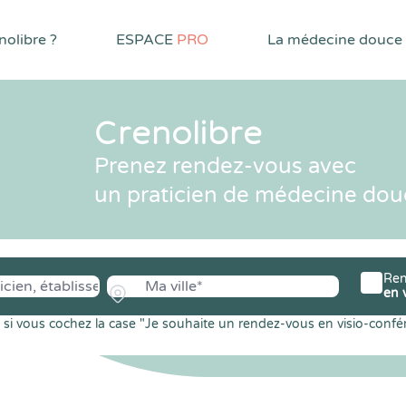
olibre ?
ESPACE
PRO
La médecine douce
Crenolibre
Prenez rendez-vous avec
un praticien de médecine dou
Ren
en 
si vous cochez la case "Je souhaite un rendez-vous en visio-confé