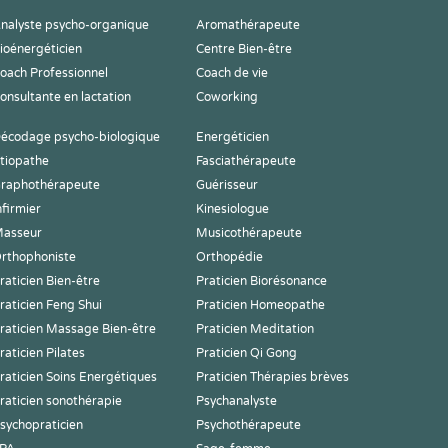
nalyste psycho-organique
Aromathérapeute
ioénergéticien
Centre Bien-être
oach Professionnel
Coach de vie
onsultante en lactation
Coworking
écodage psycho-biologique
Energéticien
tiopathe
Fasciathérapeute
raphothérapeute
Guérisseur
nfirmier
Kinesiologue
asseur
Musicothérapeute
rthophoniste
Orthopédie
raticien Bien-être
Praticien Biorésonance
raticien Feng Shui
Praticien Homeopathe
raticien Massage Bien-être
Praticien Meditation
raticien Pilates
Praticien Qi Gong
raticien Soins Energétiques
Praticien Thérapies brèves
raticien sonothérapie
Psychanalyste
sychopraticien
Psychothérapeute