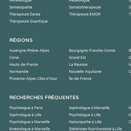
Reflexologue
Relaxologue
S
Somatopathe
Somatothérapeute
S
Thérapeute Danse
Thérapeute EMDR
T
Thérapeute Quantique
RÉGIONS
Auvergne-Rhône-Alpes
Bourgogne-Franche-Comté
B
Corse
Grand Est
G
Hauts-de-France
La Réunion
M
Normandie
Nouvelle-Aquitaine
O
Provence-Alpes-Côte d'Azur
Île-de-France
RECHERCHES FRÉQUENTES
Psychologue à Paris
Sophrologue à Marseille
N
Sophrologue à Lille
Psychologue à Lille
K
Psychologue à Marseille
Naturopathe à Lille
C
Kinésiologue à Marseille
Diététicien Nutritionniste à Lille