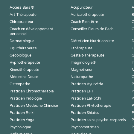
Access Bars ®
Acupuncteur
A
Art-Thérapeute
Auriculothérapeute
B
Chiropracteur
Coach Bien-être
C
Coach en développement
Conseiller Fleurs de Bach
C
personnel
Dermatologue
Diététicien Nutritionniste
D
Equithérapeute
Ethérapeute
E
Geobiologue
Gestalt-Thérapeute
G
Hypnothérapeute
Imaginologie®
I
Kinesithérapeute
Magnetiseur
M
Médecine Douce
Naturopathe
O
Ostéopathe
Praticien Ayurvéda
P
Praticien Chromothérapie
Praticien EFT
P
Praticien Iridologie
Praticien LaHoChi
P
Praticien Médecine Chinoise
Praticien Phytothérapie
P
Praticien Reiki
Praticien Shiatsu
P
Praticien Yoga
Praticien soins psycho-corporels
P
Psychologue
Psychomotricien
P