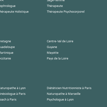
PA
Sage-femme
ophrologue
Thérapeute
hérapeute Holistique
Thérapeute Psychocorporel
retagne
Centre-Val de Loire
uadeloupe
Guyane
artinique
Mayotte
ccitanie
Pays de la Loire
aturopathe à Lyon
Diététicien Nutritionniste à Paris
inésiologue à Paris
Naturopathe à Marseille
oach à Paris
Psychologue à Lyon